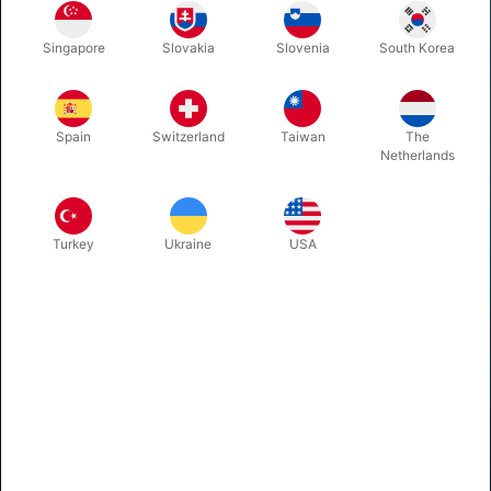
tryl@pegani.dk
VAT no. DK11360106
Singapore
Slovakia
Slovenia
South Korea
KATALOG
Spain
Switzerland
Taiwan
The
TRYLLERI
Netherlands
JONGLERING
BALLONER
JUL & MAGI
Turkey
Ukraine
USA
ANSIGTSMALING
ANDET SPAS
INFORMATION
Adresse og åbningstider
Betaling og levering
Handelsbetingelser