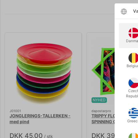
Væ
Danma
Belgi
Czec
Republ
NYHED
J01001
dapostarpro
JONGLERINGS-TALLERKEN -
TRIPPY FLOWING ST
Greec
med pind
SPINNING CARPET
DKK 45,00
DKK 395,00
/ stk
/ st