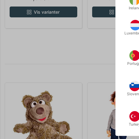
Irelan
Vis varianter
Vis variant
Luxemb
Portug
Sloven
Turke