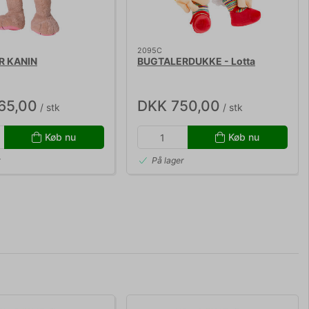
2095C
R KANIN
BUGTALERDUKKE - Lotta
65,00
DKK 750,00
/ stk
/ stk
Køb nu
Køb nu
r
På lager