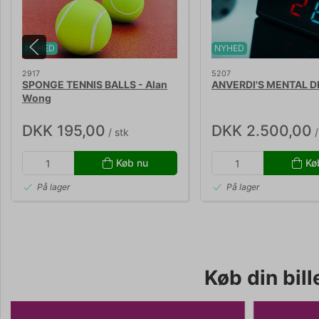
NYHED
NYHED
2917
5207
SPONGE TENNIS BALLS - Alan
ANVERDI'S MENTAL D
Wong
DKK 195,00
DKK 2.500,00
/ stk
/
Køb nu
Kø
På lager
På lager
Køb din bille