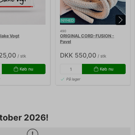
NYHED
490
lake Vogt
ORIGINAL CORD-FUSION -
Pavel
25,00
DKK 550,00
/ stk
/ stk
Køb nu
Køb nu
r
På lager
ktober 2026!