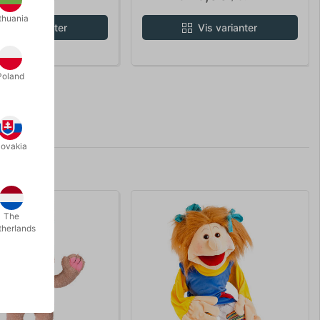
thuania
Vis varianter
Vis varianter
Poland
lovakia
The
therlands