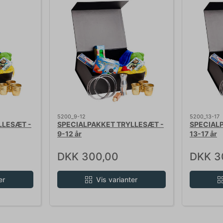
5200_9-12
5200_13-17
LLESÆT -
SPECIALPAKKET TRYLLESÆT -
SPECIAL
9-12 år
13-17 år
DKK 300,00
DKK 3
er
Vis varianter