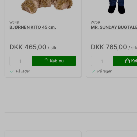
W648
W759
BJØRNEN KITO 45 cm.
MR. SUNDAY BUGTAL
DKK 465,00
DKK 765,00
/ stk
/ st
Køb nu
Kø
På lager
På lager