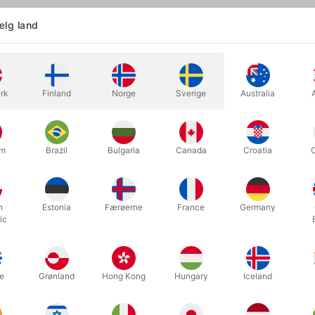
lg land
Udstyr til jonglering, artisteri - og cirkusleg
rk
Finland
Norge
Sverige
Australia
um
Brazil
Bulgaria
Canada
Croatia
h
Estonia
Færøerne
France
Germany
ic
PX3ST
pogo
ARS
PX3 SIRIUS TRAINING CLUBS
QU-AX K
e
Grønland
Hong Kong
Hungary
Iceland
DKK 165,00
DKK 5
k
/ stk