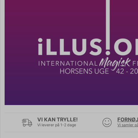
VI KAN TRYLLE!
FORNØJ
Vi leverer på 1-2 dage
Vi samler p