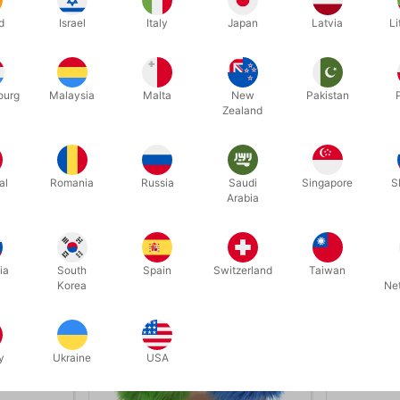
d
Israel
Italy
Japan
Latvia
Li
er
Vis varianter
ourg
Malaysia
Malta
New
Pakistan
Zealand
Sjove hånddukker og bugtalerdukker
al
Romania
Russia
Saudi
Singapore
S
Arabia
ia
South
Spain
Switzerland
Taiwan
Korea
Ne
y
Ukraine
USA