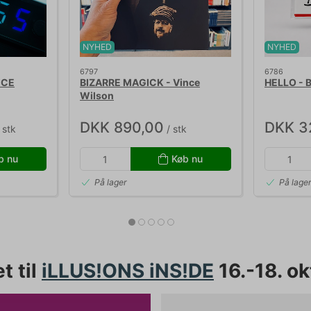
NYHED
NYHED
6797
6786
ICE
BIZARRE MAGICK - Vince
HELLO - B
Wilson
DKK 890,00
DKK 3
 stk
/ stk
b nu
Køb nu
På lager
På lage
t til
iLLUS!ONS iNS!DE
16.-18. o