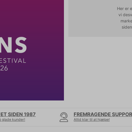
Her er 
vi des
market
siden
ET SIDEN 1987
FREMRAGENDE SUPPO
å glade kunder!
Altid klar til at hjælpe!