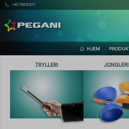
+45 75620217
HJEM
PRODUK
TRYLLERI
JONGLER