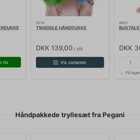
5578
W821
ERDUKKE
TWADDLE HÅNDDUKKE
BUGTALE
DKK 139,00
DKK 3
k
/ stk
b nu
Vis varianter
På lage
Håndpakkede tryllesæt fra Pegani