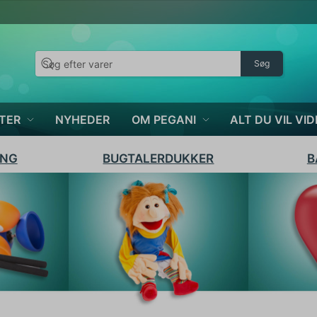
Søg
TER
NYHEDER
OM PEGANI
ALT DU VIL VID
ING
BUGTALERDUKKER
B