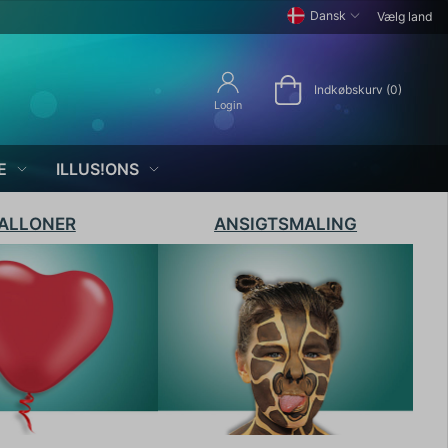
Dansk
Vælg land
Indkøbskurv (0)
Login
E
ILLUS!ONS
ALLONER
ANSIGTSMALING