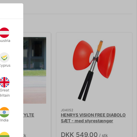
Austria
Cyprus
Great
Britain
J04052
ÆNGUROSTYLTE
HENRYS VISION FREE DIABOLO
India
SÆT - med styrestænger
95,00
DKK 549,00
/ stk
/ stk