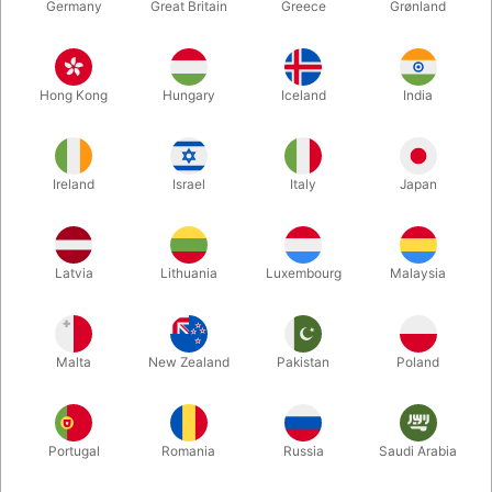
Germany
Great Britain
Greece
Grønland
SCARWAX
PEARLSÆT
UHYGGELIGT KUNSTIGE
ANSIGTSMALING
SÅR SÆT TIL
SMINKESÆT TIL BØRN -
Hong Kong
Hungary
Iceland
India
HALLOWEEN
PEARL
DKK 185,00
DKK 240,00
/ stk
/ stk
Ireland
Israel
Italy
Japan
Køb nu
Køb nu
På lager
På lager
Latvia
Lithuania
Luxembourg
Malaysia
Malta
New Zealand
Pakistan
Poland
Portugal
Romania
Russia
Saudi Arabia