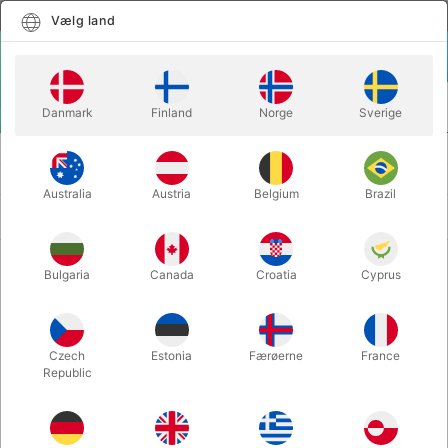
Dansk
Vælg land
Vælg land
LOGIN
KURV
Danmark
Finland
Norge
Sverige
MENU
ANSIGTSMALING
SMINKESÆT
Australia
Austria
Belgium
Brazil
Nyeste først
9 produkter
Bulgaria
Canada
Croatia
Cyprus
Czech
Estonia
Færøerne
France
Republic