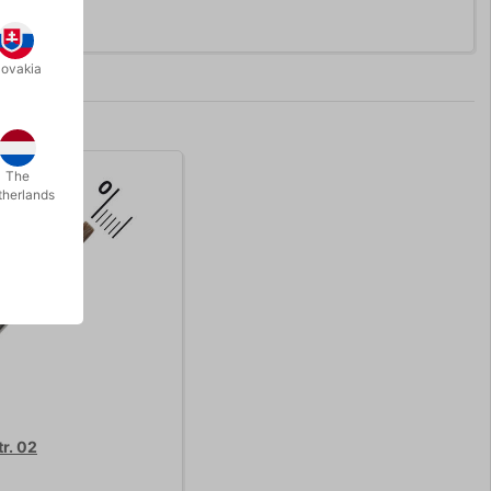
lovakia
The
therlands
r. 02