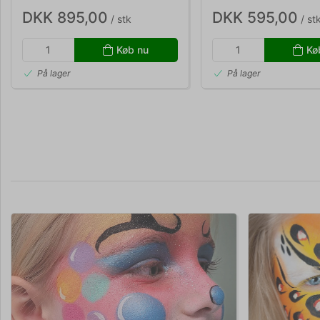
DKK 895,00
DKK 595,00
/ stk
/ st
Køb nu
Kø
På lager
På lager