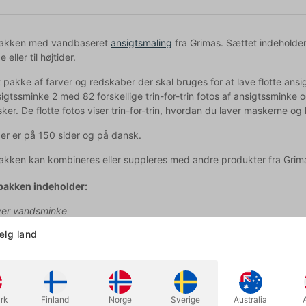
akken med vandbaseret
ansigtsmaling
fra Grimas. Sættet indeholder 
 eller til højtider.
 pakke af farver og redskaber der skal bruges for at lave flotte ans
sigtssminke 2 med 82 forskellige trin-for-trin fotos af ansigtssmink
ker. De flotte fotos viser trin-for-trin, hvordan du laver maskerne og
r er på 150 sider og på dansk.
kken kan kombineres eller suppleres med andre produkter fra Grim
akken indeholder:
rver vandsminke
lg land
ver pearl vandsminke
ensel
pensel
rk
Finland
Norge
Sverige
Australia