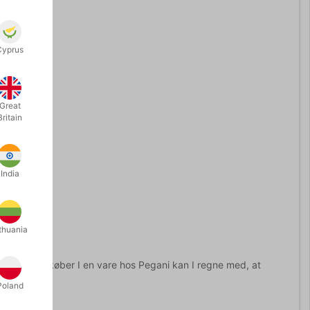
Cyprus
Great
Britain
India
thuania
ortiment og køber I en vare hos Pegani kan I regne med, at
Poland