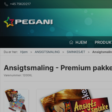
+45 75620217
HJEM
PRODUK
Du er her:
Hjem
ANSIGTSMALING
SMINKESÆT
Ansigtsmali
Ansigtsmaling - Premium pakk
Varenummer:
1200XL