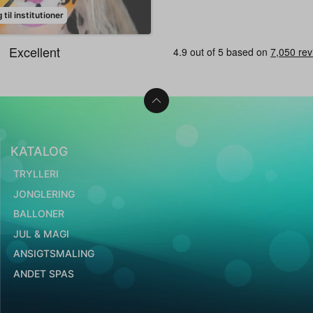
til institutioner
KATALOG
TRYLLERI
JONGLERING
BALLONER
JUL & MAGI
ANSIGTSMALING
ANDET SPAS