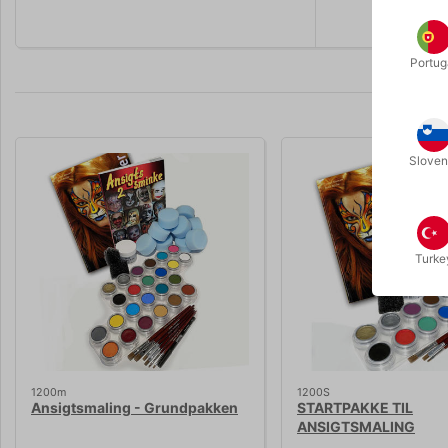
Portug
Sloven
Turke
1200m
1200S
Ansigtsmaling - Grundpakken
STARTPAKKE TIL
ANSIGTSMALING