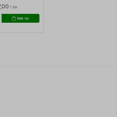
7,00
/ stk
Køb nu
r