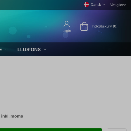
Dansk
Vælg land
Indkøbskurv (0)
Login
E
ILLUS!ONS
k
inkl. moms