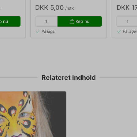
DKK 5,00
DKK 1
k
/ stk
b nu
Køb nu
På lager
På lage
Relateret indhold