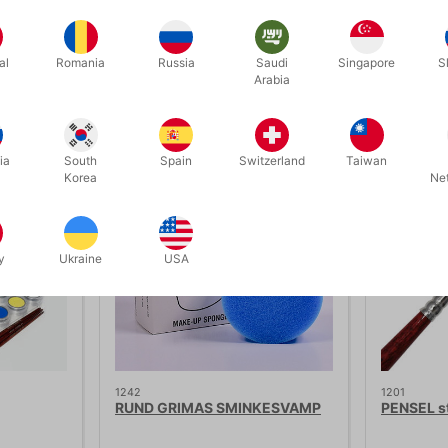
al
Romania
Russia
Saudi
Singapore
S
Arabia
Relaterede produkter
ia
South
Spain
Switzerland
Taiwan
Korea
Ne
y
Ukraine
USA
1242
1201
RUND GRIMAS SMINKESVAMP
PENSEL st