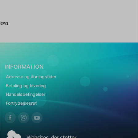
INFORMATION
Adresse og åbningstider
Betaling og levering
Handelsbetingelser
Fortrydelsesret