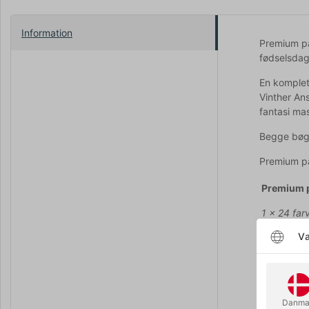
Information
Premium p
fødselsdage
En komplet
Vinther An
fantasi mas
Begge bøge
Premium pa
Premium p
1 x 24 fa
Væ
1 x 12 far
2 x str 2 p
2 x str. 4 
Danma