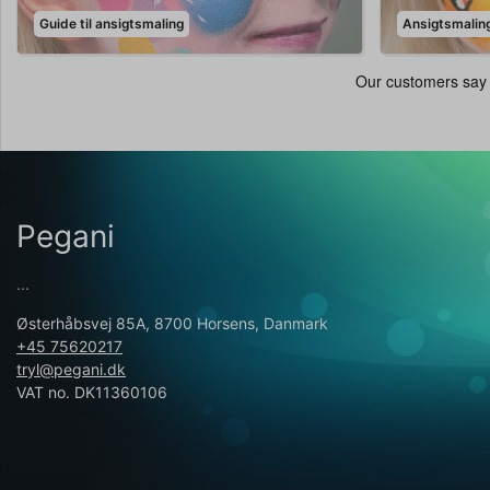
Guide til ansigtsmaling
Ansigtsmaling 
Pegani
...
Østerhåbsvej 85A, 8700 Horsens, Danmark
+45 75620217
tryl@pegani.dk
VAT no. DK11360106