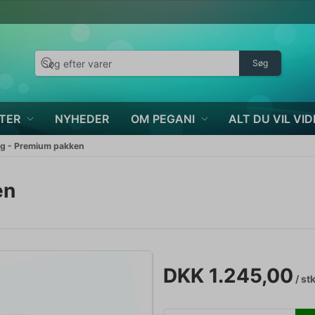
Søg
TER
NYHEDER
OM PEGANI
ALT DU VIL VID
ng - Premium pakken
en
DKK 1.245,00
/ st