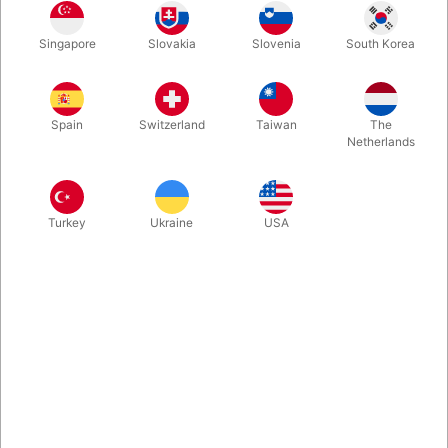
11120
AE709
Singapore
Slovakia
Slovenia
South Korea
JULEMANDSKOSTUME
JULEMANDSBUKSER
LUKSUS VELOUR
DKK 2.800,00
DKK 1.050,00
/ stk
/ stk
Spain
Switzerland
Taiwan
The
Netherlands
Vis varianter
Vis varianter
Turkey
Ukraine
USA
1118
1145