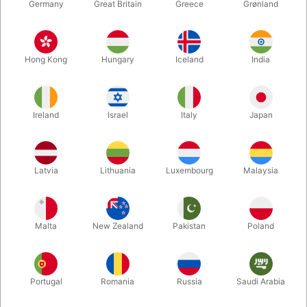
Germany
Great Britain
Greece
Grønland
1107
AE7077
DELUXE VELOUR
JULEMANDSVEST I
Hong Kong
Hungary
Iceland
India
JULEMANDSKOSTUME
VELOUR
DKK 2.800,00
DKK 545,00
/ stk
/ stk
Ireland
Israel
Italy
Japan
Vis varianter
Vis varianter
Latvia
Lithuania
Luxembourg
Malaysia
Malta
New Zealand
Pakistan
Poland
Portugal
Romania
Russia
Saudi Arabia