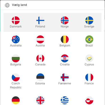
Dansk
Vælg land
Vælg land
LOGIN
KURV
Danmark
Finland
Norge
Sverige
MENU
JUL & MAGI
JULEMANDSKOSTUMER
JULEMANDSKOSTUMER
Australia
Austria
Belgium
Brazil
Nyeste først
13 produkter
Bulgaria
Canada
Croatia
Cyprus
Czech
Estonia
Færøerne
France
Republic