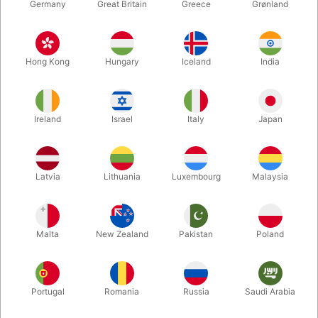
Germany
Great Britain
Greece
Grønland
3538
66
BILLIG BALLONPUMPE
SOLID 2-VEJS
TIL BALLONDYR
BALLONPUMPE
Hong Kong
Hungary
Iceland
India
Standard pris DKK 25,00
DKK 15,00
DKK 49,00
/ stk
/ stk
Fra
Ireland
Israel
Italy
Japan
Køb nu
Køb nu
På lager
På lager
Latvia
Lithuania
Luxembourg
Malaysia
Mængderabat
Malta
New Zealand
Pakistan
Poland
Portugal
Romania
Russia
Saudi Arabia
NYHED
NYHED