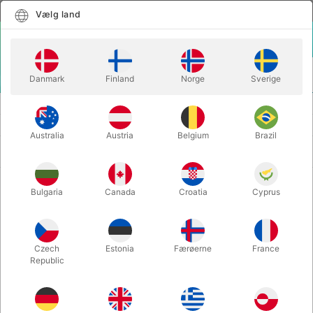
Dansk
Vælg land
Vælg land
LOGIN
KURV
Danmark
Finland
Norge
Sverige
MENU
BALLONER
BALLONTILBEHØR
Australia
Austria
Belgium
Brazil
Nyeste først
38 produkter
Bulgaria
Canada
Croatia
Cyprus
Mængderabat
Czech
Estonia
Færøerne
France
Republic