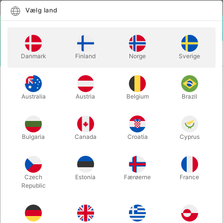
Dansk
Vælg land
Vælg land
LOGIN
KURV
Danmark
Finland
Norge
Sverige
MENU
BALLONTILBEHØR
MAGIC BALLOON PUMP
Australia
Austria
Belgium
Brazil
MAGIC BALLOON PUMP
Varenummer:
4315RED
Bulgaria
Canada
Croatia
Cyprus
Czech
Estonia
Færøerne
France
Republic