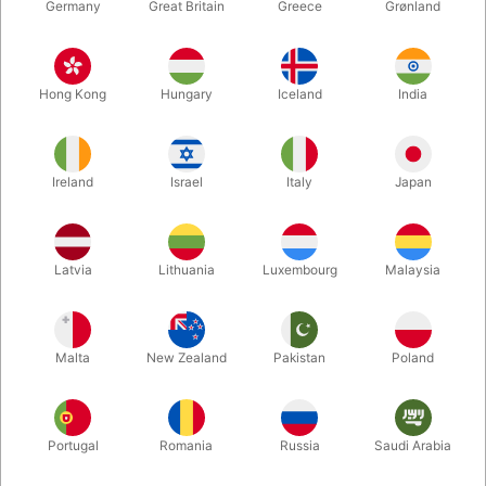
Germany
Great Britain
Greece
Grønland
Hong Kong
Hungary
Iceland
India
Ireland
Israel
Italy
Japan
Forstør
Latvia
Lithuania
Luxembourg
Malaysia
DKK 850,00
/ stk
inkl. moms
Malta
New Zealand
Pakistan
Poland
farve:
RØD
Portugal
Romania
Russia
Saudi Arabia