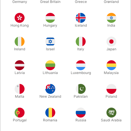
Germany
Great Britain
Greece
Grønland
fingerstick
FLO2K
BRAVO FINGERSTICK
TULIP FLOWER STICK
Hong Kong
Hungary
Iceland
India
KIT
DKK 88,00
DKK 220,00
/ stk
/ stk
Ireland
Israel
Italy
Japan
Køb nu
Vis varianter
På lager
Latvia
Lithuania
Luxembourg
Malaysia
Malta
New Zealand
Pakistan
Poland
Portugal
Romania
Russia
Saudi Arabia