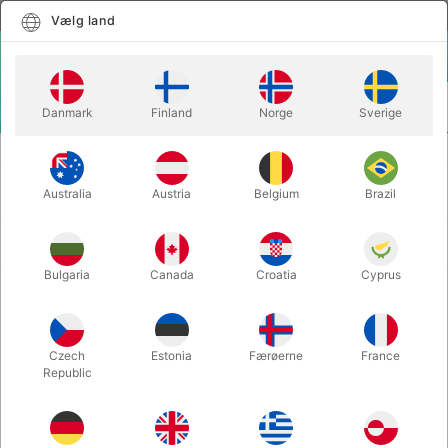
Dansk
Vælg land
Vælg land
LOGIN
KURV
Danmark
Finland
Norge
Sverige
MENU
JONGLERING
DJÆVLESTOKKE
DJÆVLESTOKKE
Australia
Austria
Belgium
Brazil
Nyeste først
16 produkter
Bulgaria
Canada
Croatia
Cyprus
Czech
Estonia
Færøerne
France
Republic