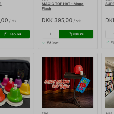
E
MAGIC TOP HAT - Mago
SUPE
Flash
,00
DKK 395,00
DK
/ stk
/ stk
Køb nu
Køb nu
På lager
På
5791
3466