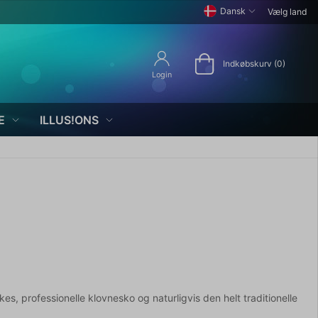
Dansk
Vælg land
Indkøbskurv (0)
Login
E
ILLUS!ONS
es, professionelle klovnesko og naturligvis den helt traditionelle