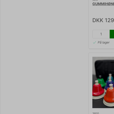
GUMMIHØN
DKK 129
På lager
3810