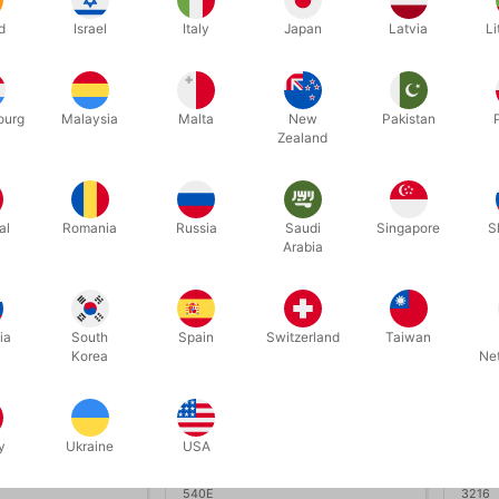
ETIP RØD - 3
KUNSTEN AT SPILLE PÅ GLAS
MAN
d
Israel
Italy
Japan
Latvia
Li
00
DKK 385,00
DK
/ stk
/ stk
ourg
Malaysia
Malta
New
Pakistan
Zealand
Køb nu
Køb nu
På lager
På
al
Romania
Russia
Saudi
Singapore
S
Arabia
ia
South
Spain
Switzerland
Taiwan
Korea
Ne
y
Ukraine
USA
540E
3216