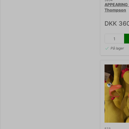
5954
APPEARING 
Thompson
DKK 36
På lager
523