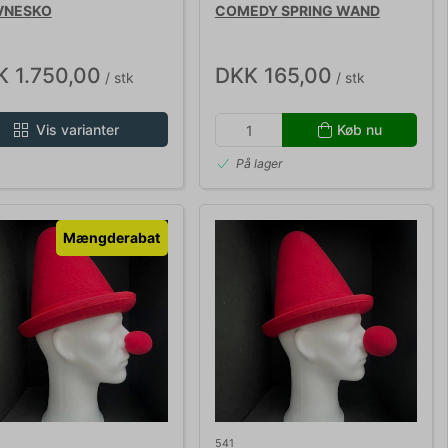
VNESKO
COMEDY SPRING WAND
 1.750,00
DKK 165,00
/ stk
/ stk
Vis varianter
Køb nu
På lager
Mængderabat
541