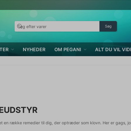
Søg
TER
NYHEDER
OM PEGANI
ALT DU VIL VID
EUDSTYR
et en række remedier til dig, der optræder som klovn. Her er gags, jok