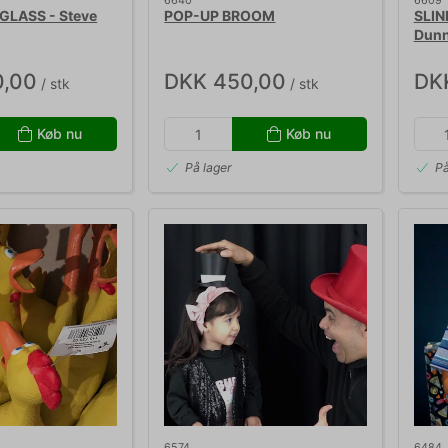
6640
6609
GLASS - Steve
POP-UP BROOM
SLIN
Dun
0,00
DKK 450,00
DK
/ stk
/ stk
Køb nu
Køb nu
På lager
På
6574
6484