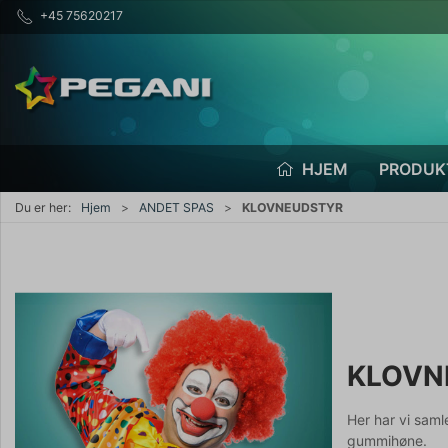
+45 75620217
HJEM
PRODUK
Du er her:
Hjem
ANDET SPAS
KLOVNEUDSTYR
KLOVN
Her har vi saml
gummihøne.