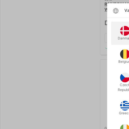
RAINBOW M
WITH BAG
Væ
DKK 1.1
Danma
På lager
Belgi
Czec
Republ
Greec
G205