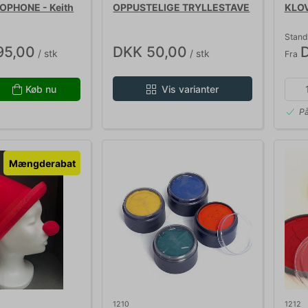
PHONE - Keith
OPPUSTELIGE TRYLLESTAVE
KLO
Stand
95,00
DKK 50,00
/ stk
/ stk
Fra
Køb nu
Vis varianter
På
Mængderabat
1210
1212