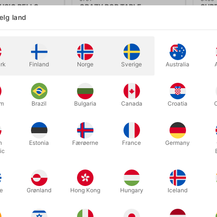
USIC BELLS
CRAZY POP TABLE
SUPE
Magi
lg land
80,00
DKK 6.000,00
DK
/ stk
/ stk
Køb nu
Køb nu
rk
Finland
Norge
Sverige
Australia
På lager
På
um
Brazil
Bulgaria
Canada
Croatia
h
Estonia
Færøerne
France
Germany
ic
e
Grønland
Hong Kong
Hungary
Iceland
6424
6366