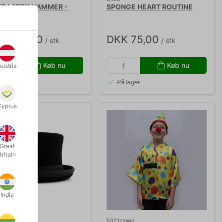
R LATEX HAMMER -
SPONGE HEART ROUTINE
cLatex
K 395,00
DKK 75,00
/ stk
/ stk
Køb nu
Køb nu
Austria
 lager
På lager
Cyprus
Great
Britain
India
5321clown