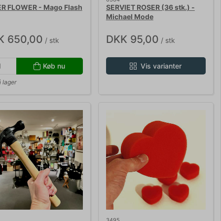
R FLOWER - Mago Flash
SERVIET ROSER (36 stk.) -
Michael Mode
K 650,00
DKK 95,00
/ stk
/ stk
Køb nu
Vis varianter
 lager
3495