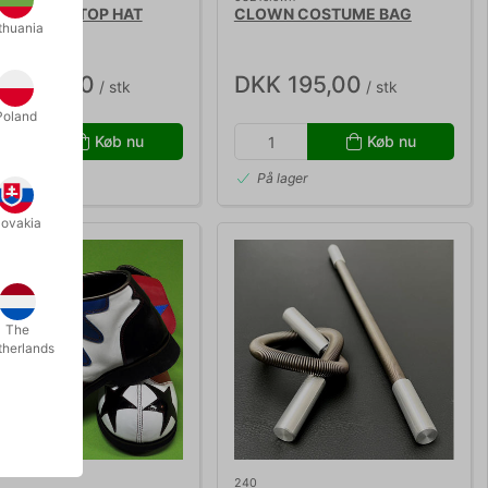
IPULATOR TOP HAT
CLOWN COSTUME BAG
thuania
K 550,00
DKK 195,00
/ stk
/ stk
Poland
Køb nu
Køb nu
 lager
På lager
lovakia
The
therlands
240