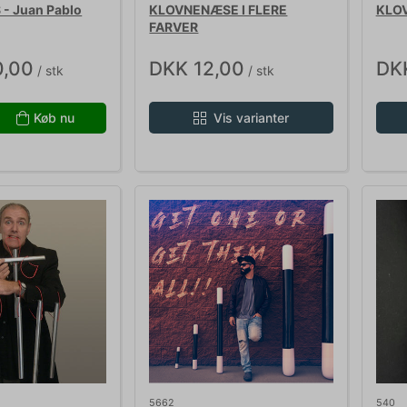
- Juan Pablo
KLOVNENÆSE I FLERE
KLO
FARVER
0,00
DKK 12,00
DKK
/ stk
/ stk
Køb nu
Vis varianter
5662
540