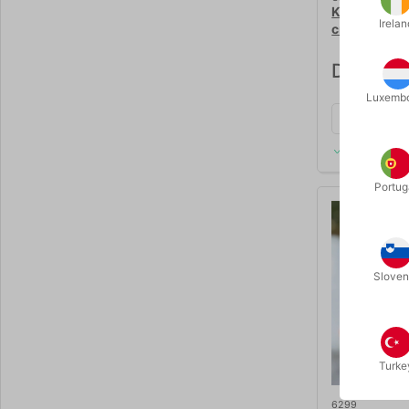
KLOVNE NÆS
Irelan
cm.
DKK 85,
Luxemb
På lager
Portug
Sloven
Turke
6299