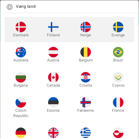
Dansk
Vælg land
Vælg land
LOGIN
KURV
Danmark
Finland
Norge
Sverige
MENU
KLOVNEUDSTYR
OPPUSTELIGE TRYLLESTAVE
Australia
Austria
Belgium
Brazil
OPPUSTELIGE TRYLLESTAVE
Varenummer:
5662-1
Bulgaria
Canada
Croatia
Cyprus
Czech
Estonia
Færøerne
France
Republic