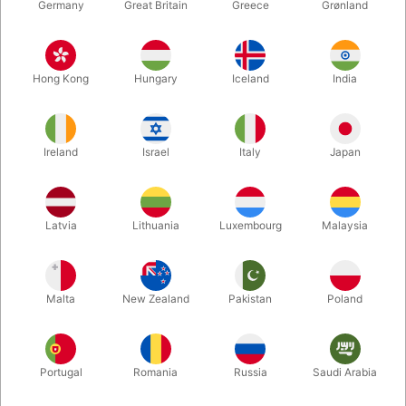
Germany
Great Britain
Greece
Grønland
Hong Kong
Hungary
Iceland
India
Ireland
Israel
Italy
Japan
Forstør
Latvia
Lithuania
Luxembourg
Malaysia
DKK 50,00
/ stk
inkl. moms
Malta
New Zealand
Pakistan
Poland
Størrelse:
30 CM.
Portugal
Romania
Russia
Saudi Arabia