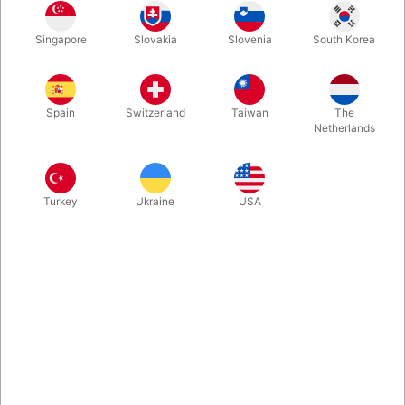
30 cm.
60 cm.
120 cm.
180 cm.
Singapore
Slovakia
Slovenia
South Korea
Spain
Switzerland
Taiwan
The
240 cm.
Netherlands
Køb nu
Gem
Turkey
Ukraine
USA
På lager
Oppustelige tryllestave i 5 forskellige størrelser. Genialt til
komisk underholdning - eller f.eks. til pressefotos. Fra 30 cm.
og op til 240 cm.! Køb dem enkeltvis eller skaf dig et sæt med
alle 5 tryllestave.
Mere information