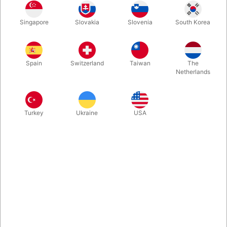
Vi er faldet pladask for den her fine idé af Juan Pablo. Ved
Singapore
Slovakia
Slovenia
South Korea
hjælp af to røde handsker, fremtryller du en lille magisk
medhjælper. Ikke alene er han pænt charmerende - han kan
også udføre ganske utrolige trylletricks. Klik og se videoen...
Spain
Switzerland
Taiwan
The
Netherlands
Mere information
Turkey
Ukraine
USA
Information