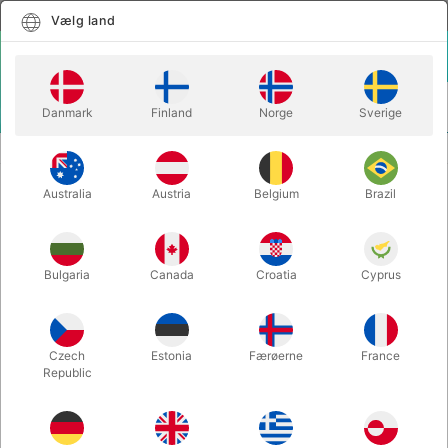
Dansk
Vælg land
Vælg land
LOGIN
KURV
Danmark
Finland
Norge
Sverige
MENU
KLOVNEUDSTYR
MR. GLOVES - Juan Pablo
Australia
Austria
Belgium
Brazil
MR. GLOVES - Juan Pablo
Varenummer:
6299
Bulgaria
Canada
Croatia
Cyprus
Czech
Estonia
Færøerne
France
Republic