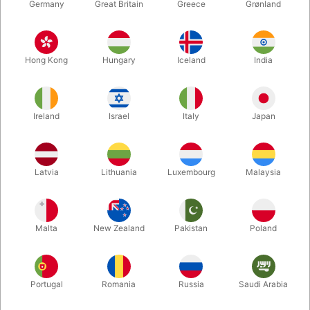
Germany
Great Britain
Greece
Grønland
Hong Kong
Hungary
Iceland
India
Ireland
Israel
Italy
Japan
Forstør
Latvia
Lithuania
Luxembourg
Malaysia
DKK 540,00
/ stk
inkl. moms
Malta
New Zealand
Pakistan
Poland
Køb nu
Gem
Portugal
Romania
Russia
Saudi Arabia
På lager