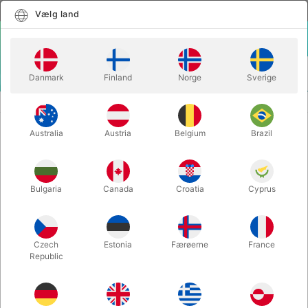
Dansk
Vælg land
Vælg land
LOGIN
KURV
Danmark
Finland
Norge
Sverige
MENU
BØRNETRYLLERI
THE AMAZING ESCAPE - Emil Mikkelsen
Australia
Austria
Belgium
Brazil
THE AMAZING ESCAPE - Emil
Mikkelsen
Varenummer:
6713
Bulgaria
Canada
Croatia
Cyprus
Czech
Estonia
Færøerne
France
Republic