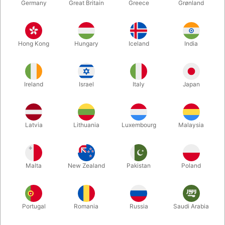
Germany
Great Britain
Greece
Grønland
Hong Kong
Hungary
Iceland
India
Ireland
Israel
Italy
Japan
Latvia
Lithuania
Luxembourg
Malaysia
Forstør
DKK 3.600,00
/ stk
inkl. moms
Malta
New Zealand
Pakistan
Poland
Køb nu
Gem
Portugal
Romania
Russia
Saudi Arabia
På lager