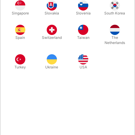
Singapore
Slovakia
Slovenia
South Korea
Kæmpe hit og helt udsolgt i Blackpool. Præsenter Rocky
Raccoon i et hæsblæsende udbrydernummer med ægte
spændingsopbygning. Publikum tæller med – og i et eksplosivt
Spain
Switzerland
Taiwan
The
lysglimt er han væk! Et stærkt og publikumsvenligt højdepunkt
Netherlands
til dit børne- og familieshow. Kun ved Pegani.
Mere information
Turkey
Ukraine
USA