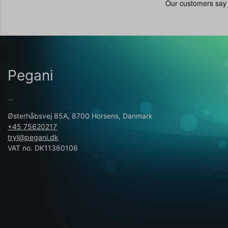
Pegani
...
Østerhåbsvej 85A, 8700 Horsens, Danmark
+45 75620217
tryl@pegani.dk
VAT no. DK11360106