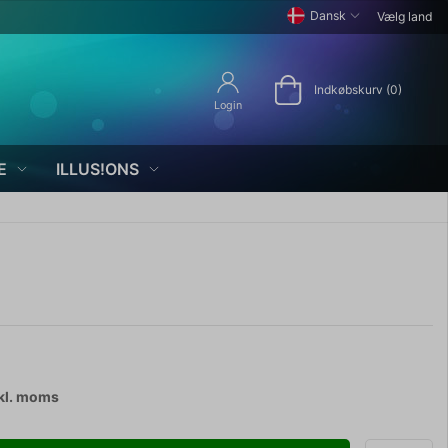
Dansk
Vælg land
Indkøbskurv (0)
Login
E
ILLUS!ONS
kl. moms