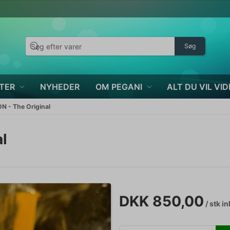
Søg
TER
NYHEDER
OM PEGANI
ALT DU VIL VID
- The Original
l
DKK 850,00
/ stk
in