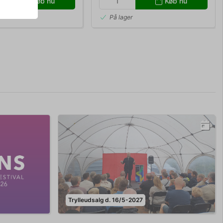
Køb nu
Køb nu
r
På lager
Trylleudsalg d. 16/5-2027