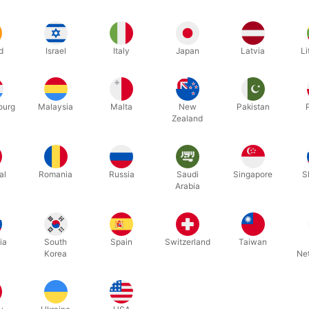
Relaterede produkter
d
Israel
Italy
Japan
Latvia
Li
ourg
Malaysia
Malta
New
Pakistan
Zealand
al
Romania
Russia
Saudi
Singapore
S
Arabia
4697
2303
kkelsen
JUDY THE MOUSE
ZIG ZAG
ia
South
Spain
Switzerland
Taiwan
Korea
Ne
DKK 150,00
DKK 1
 stk
/ stk