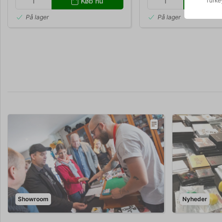
Køb nu
Kø
Turke
På lager
På lager
Showroom
Nyheder