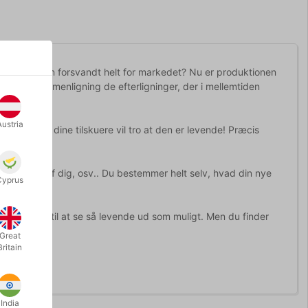
as og siden forsvandt helt for markedet? Nu er produktionen
er
ingen
sammenligning de efterligninger, der i mellemtiden
Austria
vligt, at dine tilskuere vil tro at den er levende! Præcis
ravler op af dig, osv.. Du bestemmer helt selv, hvad din nye
Cyprus
 får den til at se så levende ud som muligt. Men du finder
Great
Britain
India