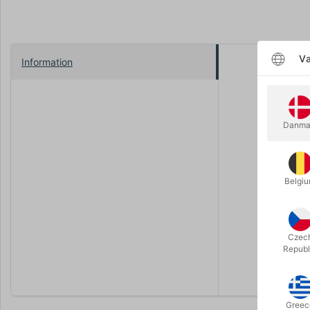
Væ
Information
Kan du hus
endelig bl
har været 
Danma
Blød og kan
samme kval
Vaskebjørn
Belgi
bedste ven 
Du modtage
hurtigt sel
Czec
Republ
Køb mens 
Greec