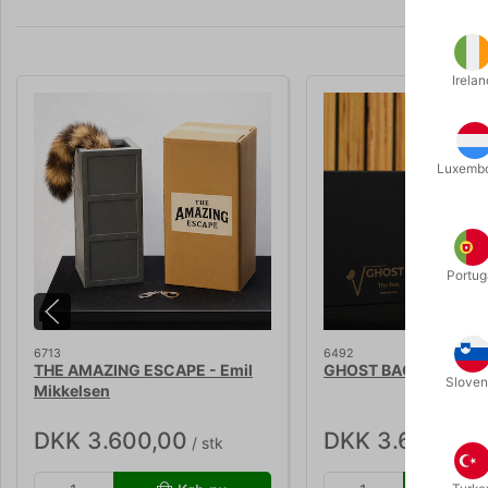
Irelan
Luxemb
Portug
6713
6492
THE AMAZING ESCAPE - Emil
GHOST BAG - Emil Mi
Sloven
Mikkelsen
DKK 3.600,00
DKK 3.600,00
/ stk
/