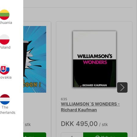
thuania
Poland
lovakia
635
 ROCKY
WILLIAMSON´S WONDERS -
The
Richard Kaufman
therlands
.650,00
DKK 495,00
/ stk
/ stk