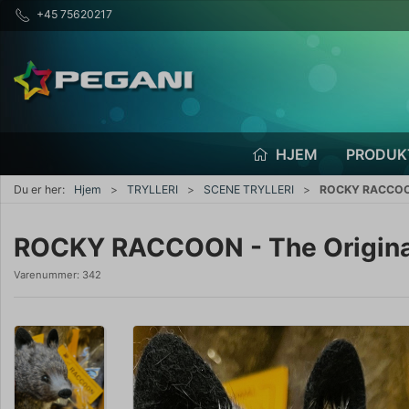
+45 75620217
HJEM
PRODUK
Du er her:
Hjem
TRYLLERI
SCENE TRYLLERI
ROCKY RACCOON 
ROCKY RACCOON - The Origina
Varenummer:
342