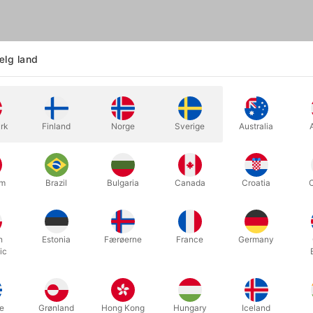
lg land
ke "Rocky Raccoon", der blev produceret af Magic Masters i Las Veg
evet genoptaget og kvaliteten er præcis som du husker den. Den tål
på markedet.
rk
Finland
Norge
Sverige
Australia
inægte pels med indbygget kvalitetsfjeder, så du kan bevæge den så li
itet, som du ser David Williamson optræde med på videoklippet.
en spiser af din hånd, kigger mistænksomt på folk den ikke kender, k
um
Brazil
Bulgaria
Canada
Croatia
skal gøre. Og det er legende let at lære!
r det håndlavede dyr sammen med et hæfte, der forklarer hvordan du
v på detaljer. Du kan simpelthen ikke lade være.
h
Estonia
Færøerne
France
Germany
ic
du kan!
e
Grønland
Hong Kong
Hungary
Iceland