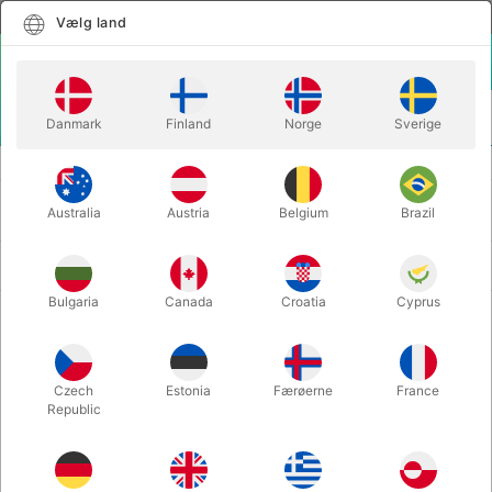
Dansk
Vælg land
Vælg land
LOGIN
KURV
Danmark
Finland
Norge
Sverige
MENU
BALLONER
BOGSTAV BALLONER
BOGSTAV BALLONER
Australia
Austria
Belgium
Brazil
Nyeste først
35 produkter
Bulgaria
Canada
Croatia
Cyprus
Czech
Estonia
Færøerne
France
Republic