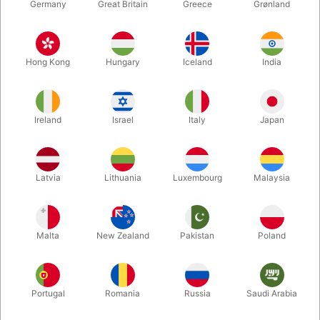
Germany
Great Britain
Greece
Grønland
babykit_silver
lovekit_silver
BABY BALLOON BANNER
LOVE BALLOON KIT
Hong Kong
Hungary
Iceland
India
DKK 19,00
DKK 19,00
/ stk
/ stk
Ireland
Israel
Italy
Japan
Køb nu
Køb nu
På lager
På lager
Latvia
Lithuania
Luxembourg
Malaysia
Malta
New Zealand
Pakistan
Poland
Portugal
Romania
Russia
Saudi Arabia