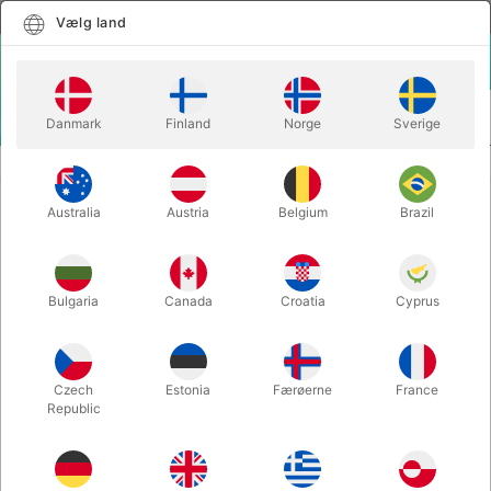
Dansk
Vælg land
Vælg land
LOGIN
KURV
Danmark
Finland
Norge
Sverige
MENU
BOGSTAV BALLONER
BALLON BOGSTAV O - 40 cm.
Australia
Austria
Belgium
Brazil
BALLON BOGSTAV O - 40 cm.
Varenummer:
BALLONBOGSTAV_O_R
Bulgaria
Canada
Croatia
Cyprus
Spar 20%
Czech
Estonia
Færøerne
France
Republic