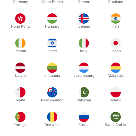
Germany
Great Britain
Greece
Grønland
Hong Kong
Hungary
Iceland
India
Ireland
Israel
Italy
Japan
Forstør
Latvia
Lithuania
Luxembourg
Malaysia
Standard pris DKK 24,50
DKK 19,60
/ stk
inkl. moms
Malta
New Zealand
Pakistan
Poland
farve:
ROSEGOLD
Portugal
Romania
Russia
Saudi Arabia