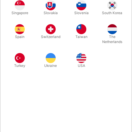
Rosegold
Guld
Blå
Sølv
Singapore
Slovakia
Slovenia
South Korea
Spain
Switzerland
Taiwan
The
Magenta
Netherlands
Køb nu
Gem
Turkey
Ukraine
USA
På lager
Nu kan du skrive lige hvad du vil med vores bogstavballoner
fremstillet i folie. De blæses let op med munden og lukker
automatisk. Kan hænges, klistres, stilles eller lægges. Vælg
imellem 5 farver.
Mere information