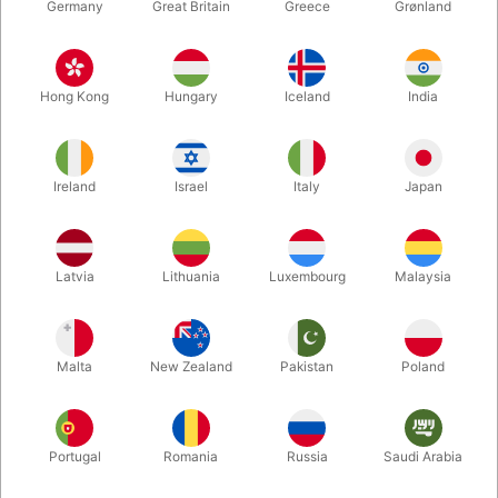
Germany
Great Britain
Greece
Grønland
111B
59A
SKILDPADDE MASKOT
RUDOLF MASKOT
Hong Kong
Hungary
Iceland
India
DKK 5.995,00
DKK 6.495,00
/ stk
/ stk
Ireland
Israel
Italy
Japan
Køb nu
Køb nu
På lager
På lager
Latvia
Lithuania
Luxembourg
Malaysia
Malta
New Zealand
Pakistan
Poland
Portugal
Romania
Russia
Saudi Arabia