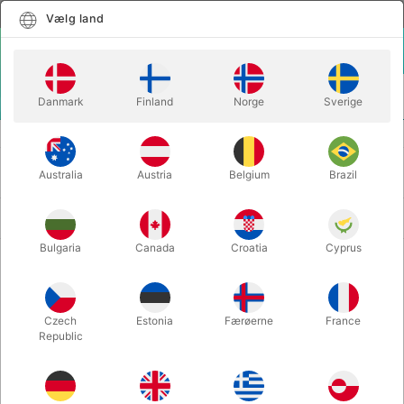
Dansk
Vælg land
Vælg land
LOGIN
KURV
Danmark
Finland
Norge
Sverige
MENU
ANDET SPAS
MASKOTTER
MASKOTTER
Australia
Austria
Belgium
Brazil
Nyeste først
10 produkter
Bulgaria
Canada
Croatia
Cyprus
Czech
Estonia
Færøerne
France
Republic