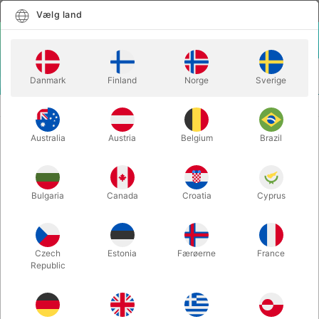
Dansk
Vælg land
Vælg land
LOGIN
KURV
Danmark
Finland
Norge
Sverige
MENU
ANDET JONGLERING
EKSTRA PIND - til jongleringstallerken
Australia
Austria
Belgium
Brazil
EKSTRA PIND - til
jongleringstallerken
Varenummer:
702B
Bulgaria
Canada
Croatia
Cyprus
Czech
Estonia
Færøerne
France
Republic