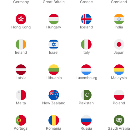
Germany
Great Britain
Greece
Grønland
Hong Kong
Hungary
Iceland
India
Ireland
Israel
Italy
Japan
Latvia
Lithuania
Luxembourg
Malaysia
Forstør
DKK 10,00
/ stk
inkl. moms
Malta
New Zealand
Pakistan
Poland
Køb nu
Gem
Portugal
Romania
Russia
Saudi Arabia
På lager