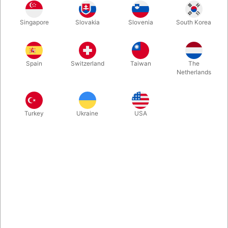
Singapore
Slovakia
Slovenia
South Korea
Ja - det er rigtigt - pindene kan knække. Køb et par ekstra med
det samme.
Spain
Switzerland
Taiwan
The
Netherlands
Mere information
Turkey
Ukraine
USA
Information