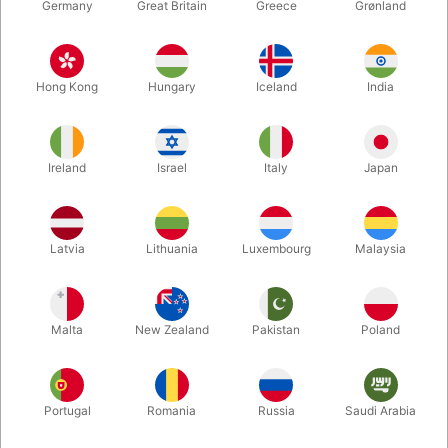
Germany
Great Britain
Greece
Grønland
Hong Kong
Hungary
Iceland
India
Ireland
Israel
Italy
Japan
Latvia
Lithuania
Luxembourg
Malaysia
Forstør
DKK 45,00
/ stk
inkl. moms
Malta
New Zealand
Pakistan
Poland
farve:
Portugal
Romania
Russia
Saudi Arabia
HVID