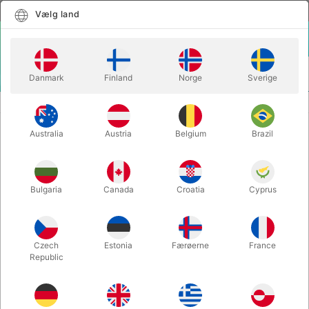
Dansk
Vælg land
Vælg land
LOGIN
KURV
Danmark
Finland
Norge
Sverige
MENU
ANDET JONGLERING
JONGLERINGS-TALLERKEN - med pind
Australia
Austria
Belgium
Brazil
JONGLERINGS-TALLERKEN - med
pind
Varenummer:
J01001H
Bulgaria
Canada
Croatia
Cyprus
Czech
Estonia
Færøerne
France
Republic