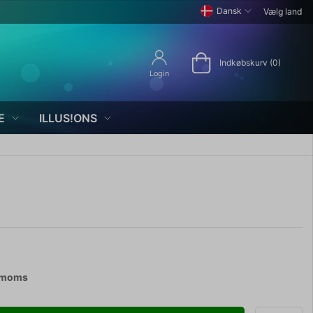
Dansk
Vælg land
Indkøbskurv (0)
Login
E
ILLUS!ONS
. moms