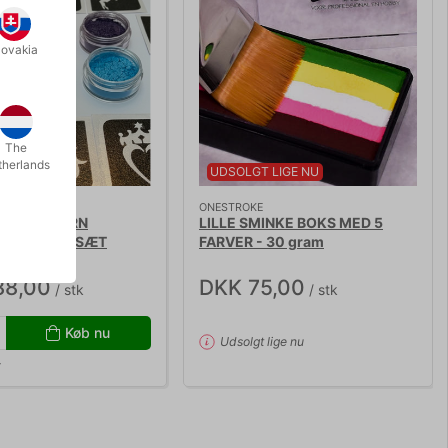
lovakia
The
therlands
UDSOLGT LIGE NU
ONESTROKE
NG TIL BØRN
LILLE SMINKE BOKS MED 5
E GLITTER SÆT
FARVER - 30 gram
88,00
DKK 75,00
/ stk
/ stk
Køb nu
Udsolgt lige nu
r