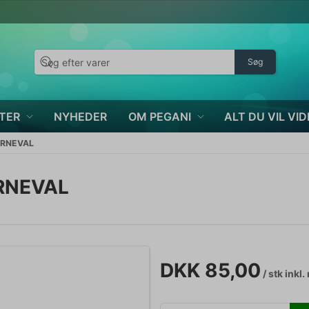
Søg
TER
NYHEDER
OM PEGANI
ALT DU VIL VID
ARNEVAL
RNEVAL
DKK 85,00
/ stk
inkl