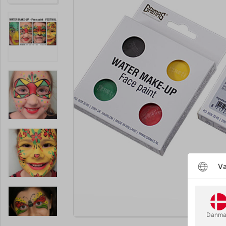
Væ
Forstør
Danma