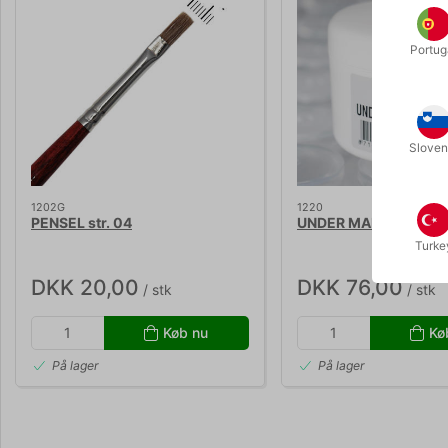
Portug
Sloven
1202G
1220
PENSEL str. 04
UNDER MAKE-UP BAS
Turke
DKK 20,00
DKK 76,00
/ stk
/ stk
Køb nu
Kø
På lager
På lager