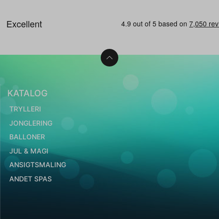
KATALOG
TRYLLERI
JONGLERING
BALLONER
JUL & MAGI
ANSIGTSMALING
ANDET SPAS