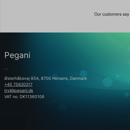
Pegani
...
Østerhåbsvej 85A, 8700 Horsens, Danmark
+45 75620217
tryl@pegani.dk
VAT no. DK11360106