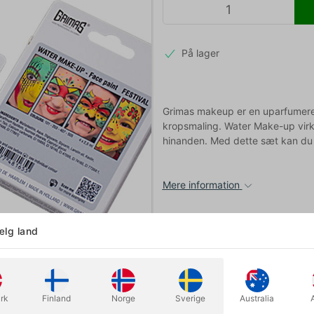
På lager
Grimas makeup er en uparfumeret
kropsmaling. Water Make-up vi
hinanden. Med dette sæt kan du hur
Mere information
lg land
rk
Finland
Norge
Sverige
Australia