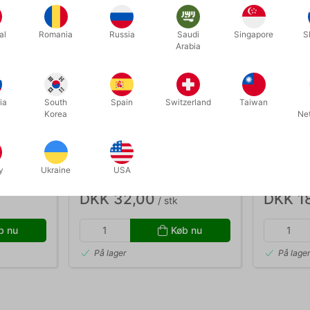
al
Romania
Russia
Saudi
Singapore
S
Arabia
ia
South
Spain
Switzerland
Taiwan
Korea
Ne
29404
TPRINSESSE
E
SMINKESVAMP LATEX 4 stk
TATOVERI
PRINSESS
y
Ukraine
USA
DKK 32,00
DKK 1
/ stk
b nu
Køb nu
På lager
På lage