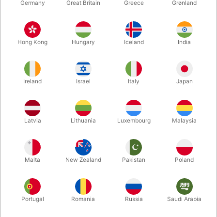
Germany
Great Britain
Greece
Grønland
Hong Kong
Hungary
Iceland
India
Ireland
Israel
Italy
Japan
Latvia
Lithuania
Luxembourg
Malaysia
Forstør
DKK 269,00
/ stk
inkl. moms
Malta
New Zealand
Pakistan
Poland
Køb nu
Gem
Portugal
Romania
Russia
Saudi Arabia
På lager