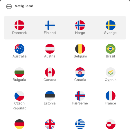
Dansk
Vælg land
Vælg land
LOGIN
KURV
Danmark
Finland
Norge
Sverige
MENU
ANSIGTSMALING
VANDSMINKE PALET 12 x 2,5 ml. FARVER
Australia
Austria
Belgium
Brazil
VANDSMINKE PALET 12 x 2,5 ml.
FARVER
Varenummer:
1216
Bulgaria
Canada
Croatia
Cyprus
Czech
Estonia
Færøerne
France
Republic