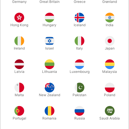
Germany
Great Britain
Greece
Grønland
Hong Kong
Hungary
Iceland
India
Ireland
Israel
Italy
Japan
Latvia
Lithuania
Luxembourg
Malaysia
Forstør
Malta
New Zealand
Pakistan
Poland
DKK 185,00
/ stk
inkl. moms
Køb nu
Gem
Portugal
Romania
Russia
Saudi Arabia