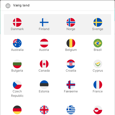
Dansk
Vælg land
Vælg land
LOGIN
KURV
Danmark
Finland
Norge
Sverige
MENU
UHYGGELIGT KUNSTIGE SÅR SÆT TIL
ANSIGTSMALING
HALLOWEEN
Australia
Austria
Belgium
Brazil
UHYGGELIGT KUNSTIGE SÅR SÆT
TIL HALLOWEEN
Bulgaria
Canada
Croatia
Cyprus
Varenummer:
SCARWAX
Czech
Estonia
Færøerne
France
Republic