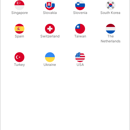
På lager
Singapore
Slovakia
Slovenia
South Korea
Komplet sæt som du kan lave meget naturtro kunstige sår med
feks. til f.eks. halloween.
Spain
Switzerland
Taiwan
The
Netherlands
Mere information
Turkey
Ukraine
USA
Information