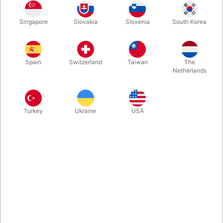
Singapore
Slovakia
Slovenia
South Korea
Systememballage til 12 x 15 ml dåser fra Grimas. Gå ikke ned
på udstyr, når det handler om din passion!
Spain
Switzerland
Taiwan
The
Netherlands
Mere information
Turkey
Ukraine
USA
Information