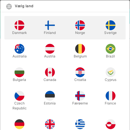
Dansk
Vælg land
Vælg land
LOGIN
KURV
Danmark
Finland
Norge
Sverige
MENU
ANSIGTSMALING
SYSTEMEMBALLAGE 12 TIL 15 ml DÅSER
Australia
Austria
Belgium
Brazil
SYSTEMEMBALLAGE 12 TIL 15 ml
DÅSER
Varenummer:
G112
Bulgaria
Canada
Croatia
Cyprus
Czech
Estonia
Færøerne
France
Republic