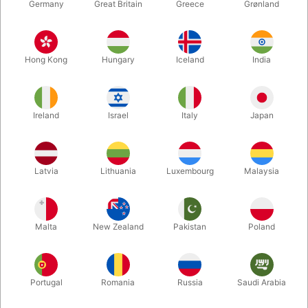
Germany
Great Britain
Greece
Grønland
Hong Kong
Hungary
Iceland
India
Ireland
Israel
Italy
Japan
Latvia
Lithuania
Luxembourg
Malaysia
Forstør
DKK 8,00
/ stk
inkl. moms
Malta
New Zealand
Pakistan
Poland
Køb nu
Gem
Portugal
Romania
Russia
Saudi Arabia
På lager