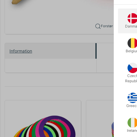
Danma
Forstør
Information
Belgi
Ja - det e
Czec
Republ
Greec
Irelan