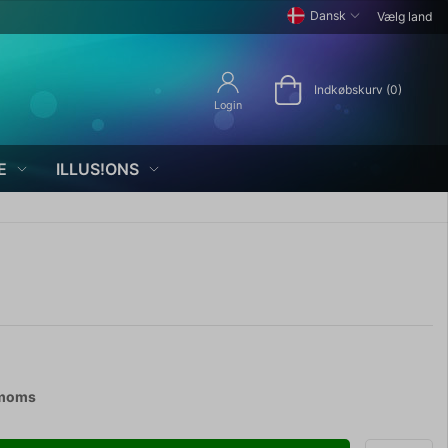
Dansk
Vælg land
Indkøbskurv (0)
Login
E
ILLUS!ONS
 moms