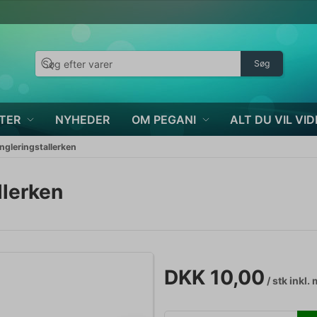
Søg
TER
NYHEDER
OM PEGANI
ALT DU VIL VID
ongleringstallerken
llerken
DKK 10,00
/ stk
inkl.