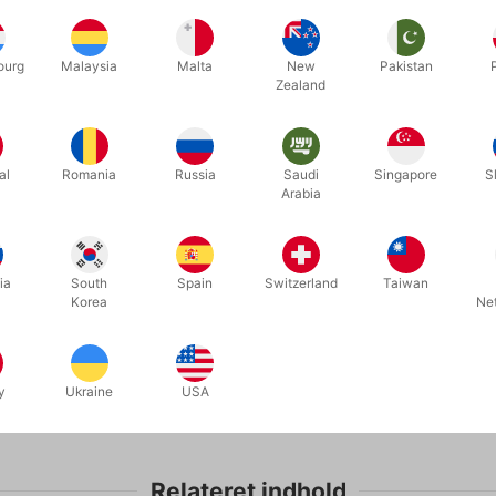
ourg
Malaysia
Malta
New
Pakistan
Zealand
J01003
J01001
TE SET
JONGLERINGS-TALLERKEN
JONGLER
al
Romania
Russia
Saudi
Singapore
S
GLITTER - med pind
med pind
Arabia
DKK 50,00
DKK 4
/ stk
ia
South
Spain
Switzerland
Taiwan
er
Vis varianter
Korea
Ne
y
Ukraine
USA
Relateret indhold