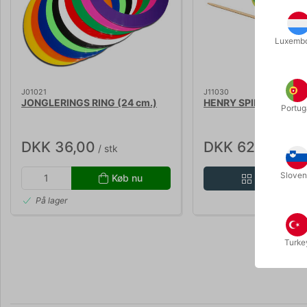
Luxemb
J01021
J11030
JONGLERINGS RING (24 cm.)
HENRY SPINNING PLA
Portug
DKK 36,00
DKK 62,00
/ stk
/ stk
Sloven
Køb nu
Vis variant
På lager
Turke