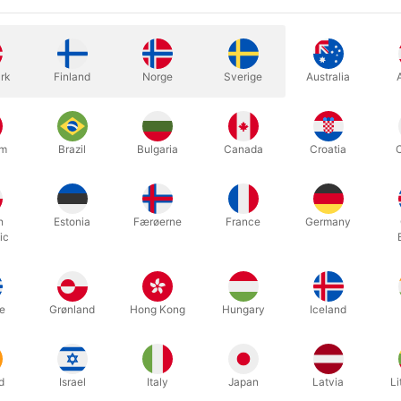
rk
Finland
Norge
Sverige
Australia
um
Brazil
Bulgaria
Canada
Croatia
r rigtigt - pindene kan knække. Køb et par ekstra med det samme. 4
h
Estonia
Færøerne
France
Germany
ic
Relaterede produkter
e
Grønland
Hong Kong
Hungary
Iceland
d
Israel
Italy
Japan
Latvia
Li