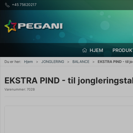
+45 75620217
HJEM
PRODUK
Du er her:
Hjem
JONGLERING
BALANCE
EKSTRA PIND - til j
EKSTRA PIND - til jongleringsta
Varenummer:
702B