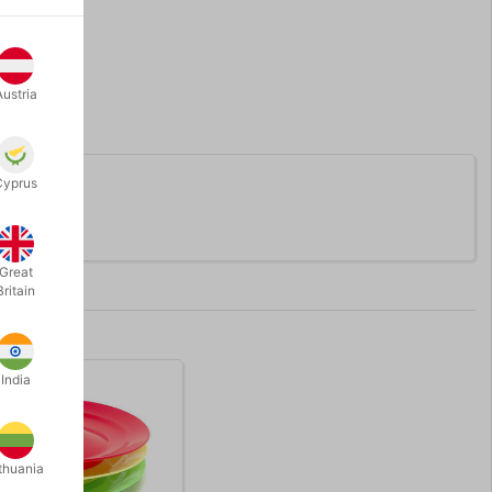
Austria
Cyprus
9 cm.
Great
Britain
India
thuania