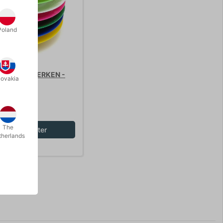
Poland
INGS-TALLERKEN -
lovakia
5,00
/ stk
The
Vis varianter
therlands