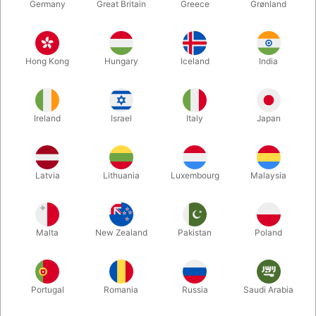
Germany
Great Britain
Greece
Grønland
Hong Kong
Hungary
Iceland
India
Ireland
Israel
Italy
Japan
Forstør
Latvia
Lithuania
Luxembourg
Malaysia
DKK 69,00
/ stk
inkl. moms
Malta
New Zealand
Pakistan
Poland
farve:
GULD
Portugal
Romania
Russia
Saudi Arabia