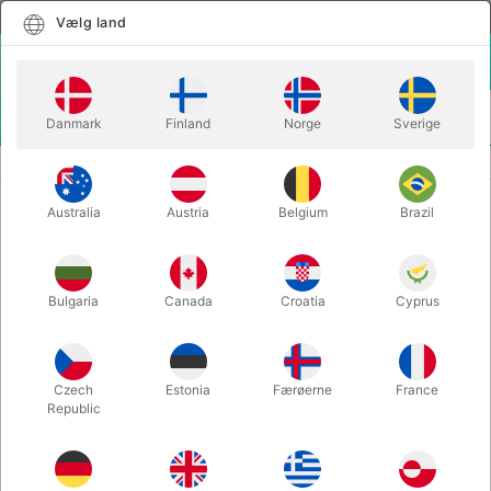
Dansk
Vælg land
Vælg land
LOGIN
KURV
Danmark
Finland
Norge
Sverige
MENU
BALLONTAL
STORT BALLON OTTETAL - 85 cm.
Australia
Austria
Belgium
Brazil
STORT BALLON OTTETAL - 85 cm.
Varenummer:
30501Q
Bulgaria
Canada
Croatia
Cyprus
Czech
Estonia
Færøerne
France
Republic