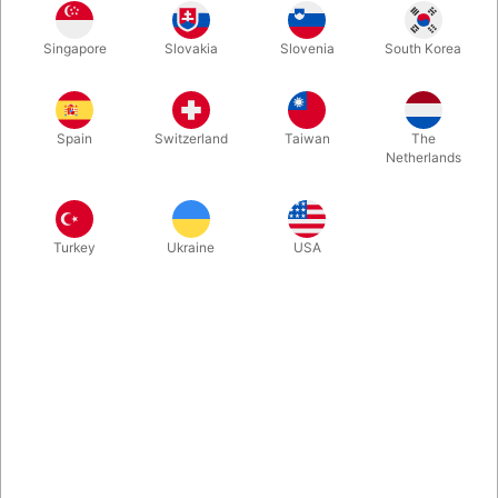
Guld
Blå
Sølv
Sort
Singapore
Slovakia
Slovenia
South Korea
Spain
Switzerland
Taiwan
The
Magenta
Netherlands
Køb nu
Gem
Turkey
Ukraine
USA
På lager
Stort 85 cm. højt 8-tal fremstillet som en folieballon. Kan fyldes
med luft eller helium og lukker automatisk. Til 8 års fødselaren,
18 års fødselsdagen eller måske overraskelsen til 80 års
fødselsdagen...
Mere information