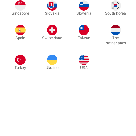
Guld
Blå
Sølv
Sort
Singapore
Slovakia
Slovenia
South Korea
Spain
Switzerland
Taiwan
The
Magenta
Netherlands
Køb nu
Gem
Turkey
Ukraine
USA
På lager
Stor 85 cm. høj folieballon formet som et 7-tal. Fyld det med
luft eller helium. Bliver oppustet 85 cm. højt og er oplagt som
dekoration ved fødselsdag eller jubilæum. Vælg imellem
farverne: sølv, guld, sort, blå og magenta.
Mere information