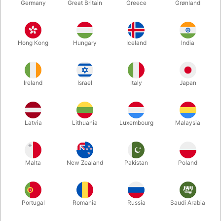
Germany
Great Britain
Greece
Grønland
Hong Kong
Hungary
Iceland
India
Ireland
Israel
Italy
Japan
Forstør
Latvia
Lithuania
Luxembourg
Malaysia
DKK 69,00
/ stk
inkl. moms
Malta
New Zealand
Pakistan
Poland
farve:
GULD
Portugal
Romania
Russia
Saudi Arabia