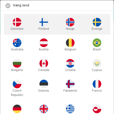
Dansk
Vælg land
Vælg land
LOGIN
KURV
Danmark
Finland
Norge
Sverige
MENU
BALLONTAL
STORT BALLON SYVTAL - 85 cm.
Australia
Austria
Belgium
Brazil
STORT BALLON SYVTAL - 85 cm.
Varenummer:
30497Q
Bulgaria
Canada
Croatia
Cyprus
Czech
Estonia
Færøerne
France
Republic