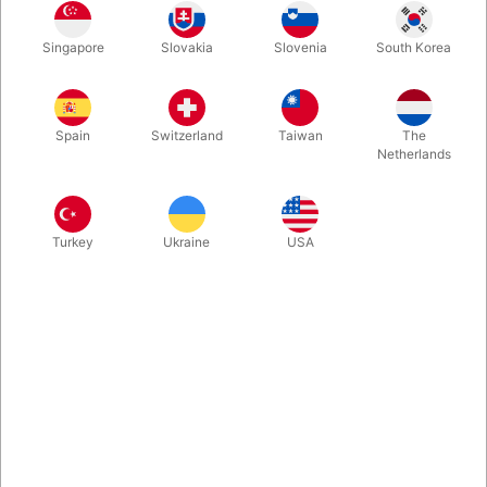
Guld
Blå
Sølv
Sort
Singapore
Slovakia
Slovenia
South Korea
Spain
Switzerland
Taiwan
The
Magenta
Netherlands
Køb nu
Gem
Turkey
Ukraine
USA
På lager
Folieballon fra Qualatex formet som et stort 2-tal. Ballontallet
pustes op med luft eller helium og lukker automatisk. Bliver
oppustet 85 cm. høj. Vælg imellem farverne sølv, guld, sort,
magenta og blå.
Mere information