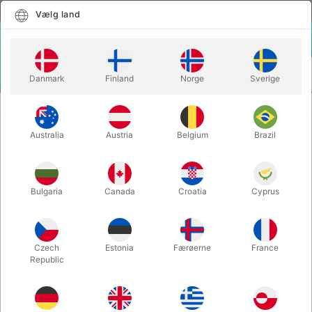
Dansk
Vælg land
Vælg land
LOGIN
KURV
Danmark
Finland
Norge
Sverige
MENU
BALLONTAL
STORT BALLON TO-TAL - 85 cm.
Australia
Austria
Belgium
Brazil
STORT BALLON TO-TAL - 85 cm.
Varenummer:
30477Q
Bulgaria
Canada
Croatia
Cyprus
Czech
Estonia
Færøerne
France
Republic