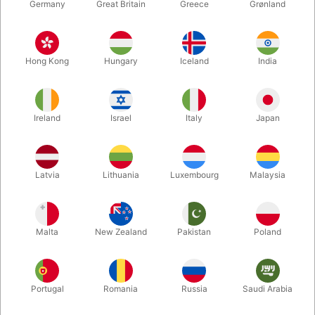
Germany
Great Britain
Greece
Grønland
Hong Kong
Hungary
Iceland
India
Ireland
Israel
Italy
Japan
Forstør
Latvia
Lithuania
Luxembourg
Malaysia
DKK 69,00
/ stk
inkl. moms
Malta
New Zealand
Pakistan
Poland
farve:
GULD
Portugal
Romania
Russia
Saudi Arabia