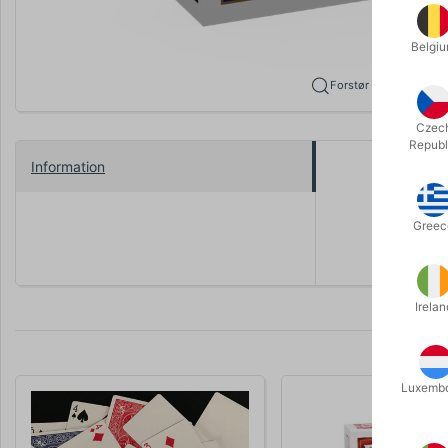
Belgi
Forstør
Czec
Republ
Information
Kortene af 
specialkort
Greec
Her får du 
Irelan
Luxemb