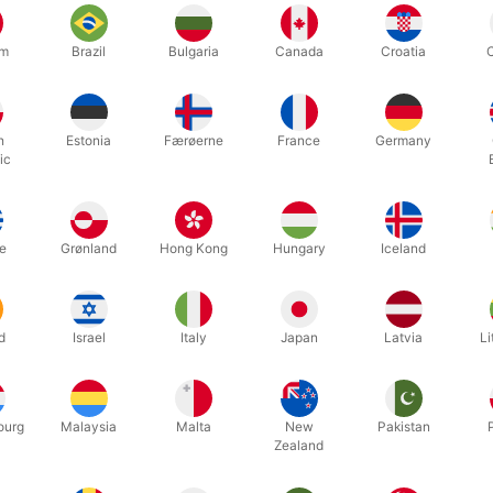
um
Brazil
Bulgaria
Canada
Croatia
h
Estonia
Færøerne
France
Germany
ic
mærket Bicycle er internationalt tryllekunstneres foretrukne mærke. K
, der matcher de normale spil.
e
Grønland
Hong Kong
Hungary
Iceland
52 kort, der er helt blanke (hvide) på den ene side og med almindeli
d
Israel
Italy
Japan
Latvia
Li
Relaterede produkter
ourg
Malaysia
Malta
New
Pakistan
Zealand
Spar 40%