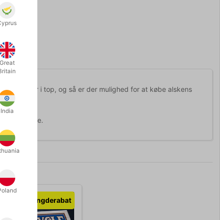
Cyprus
Great
Britain
valiteten er i top, og så er der mulighed for at købe alskens
India
g blå bagside.
thuania
Poland
Mængderabat