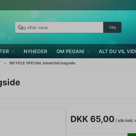
Søg
TER
NYHEDER
OM PEGANI
ALT DU VIL VID
T
BICYCLE SPECIAL blank/blå bagside
gside
DKK 65,00
/ stk
inkl.