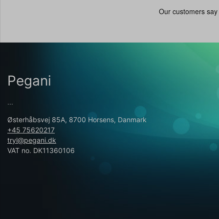
Pegani
...
Østerhåbsvej 85A, 8700 Horsens, Danmark
+45 75620217
tryl@pegani.dk
VAT no. DK11360106