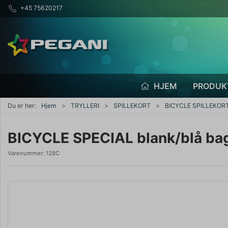
+45 75620217
HJEM
PRODUK
Du er her:
Hjem
TRYLLERI
SPILLEKORT
BICYCLE SPILLEKOR
BICYCLE SPECIAL blank/blå ba
Varenummer:
128C