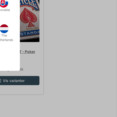
lovakia
The
therlands
SPILLEKORT - Poker
ris DKK 29,00
 26,10
/ stk
Vis varianter