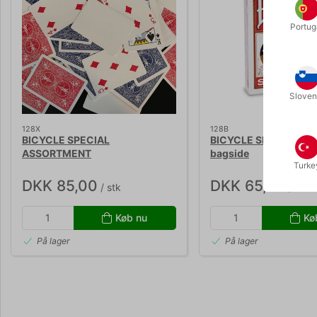
Portug
Sloven
128X
128B
BICYCLE SPECIAL
BICYCLE SPECIAL bla
ASSORTMENT
bagside
Turke
DKK 85,00
DKK 65,00
/ stk
/ stk
Køb nu
Kø
På lager
På lager