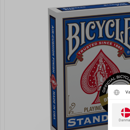
Væ
Danma