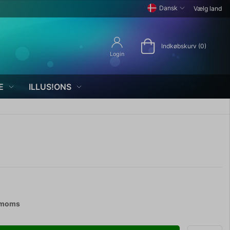
Dansk
Vælg land
Indkøbskurv (0)
Login
E
ILLUS!ONS
 moms