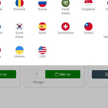
al
Romania
Russia
Saudi
Singapore
S
Arabia
ia
South
Spain
Switzerland
Taiwan
Korea
Ne
4814
127
nk/rød
KURETAKE 2 WAY GLUE
BICYCLE 
size
y
Ukraine
USA
Standard pris DKK 50,00
Standard p
DKK 30,00
DKK
/ stk
Fra
b nu
Køb nu
På lager