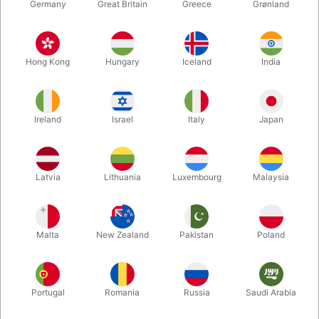
Germany
Great Britain
Greece
Grønland
Hong Kong
Hungary
Iceland
India
Ireland
Israel
Italy
Japan
Latvia
Lithuania
Luxembourg
Malaysia
Forstør
DKK 65,00
/ stk
inkl. moms
Malta
New Zealand
Pakistan
Poland
Køb nu
Gem
Portugal
Romania
Russia
Saudi Arabia
På lager