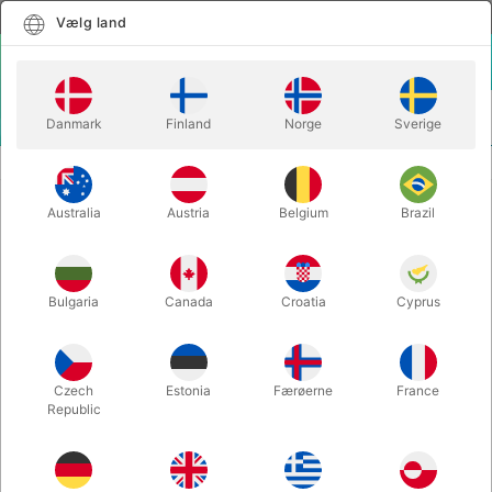
Dansk
Vælg land
Vælg land
LOGIN
KURV
Danmark
Finland
Norge
Sverige
MENU
BICYCLE SPILLEKORT
BICYCLE SPECIAL blank/rød bagside
Australia
Austria
Belgium
Brazil
BICYCLE SPECIAL blank/rød
bagside
Varenummer:
128B
Bulgaria
Canada
Croatia
Cyprus
Czech
Estonia
Færøerne
France
Republic