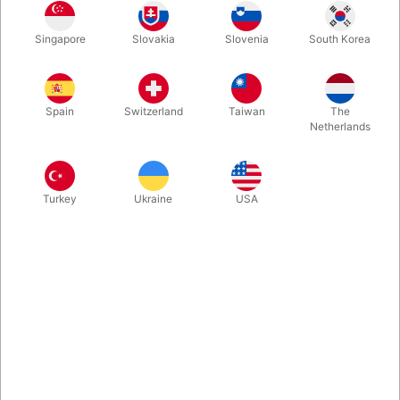
Singapore
Slovakia
Slovenia
South Korea
Bicycle spillekort med original rød Rider Back bagside og helt
blanke forsider. Helt spil med 52 kort.
Spain
Switzerland
Taiwan
The
Netherlands
Mere information
Turkey
Ukraine
USA
Information