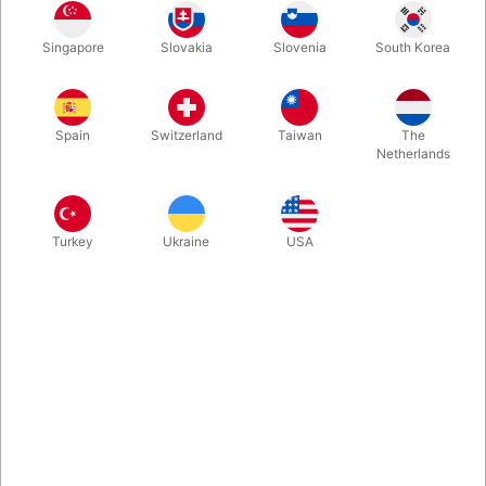
bamse. Omhyggeligt produceret i Frankrig.
Singapore
Slovakia
Slovenia
South Korea
Mere information
Spain
Switzerland
Taiwan
The
Netherlands
Turkey
Ukraine
USA
Information
Vores bjørn er mere end bare en maskot – han er en venlig
kæmpe, der bringer smil, energi og masser af kram til
både store og små. Uanset om det er til skoleevents,
sportsdage, messer eller firmabegivenheder, så er Bamse
klar til at løfte stemningen.