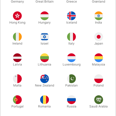
Germany
Great Britain
Greece
Grønland
Hong Kong
Hungary
Iceland
India
Ireland
Israel
Italy
Japan
Forstør
Latvia
Lithuania
Luxembourg
Malaysia
DKK 6.995,00
/ stk
inkl. moms
Malta
New Zealand
Pakistan
Poland
Udsolgt lige nu
Portugal
Romania
Russia
Saudi Arabia
Super sej og professionelt bjørnekostume. Til walk-around
børneunderholdning, teater og shows - alle vil elske den søde