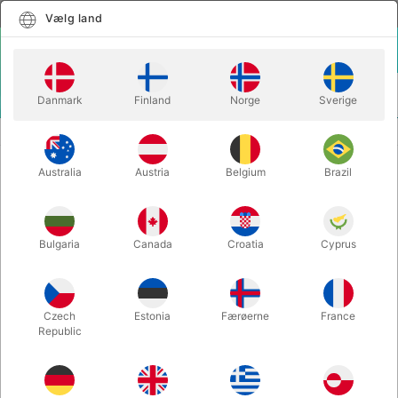
Dansk
Vælg land
Vælg land
LOGIN
KURV
Danmark
Finland
Norge
Sverige
MENU
BØRNETRYLLERI
BJØRN MASKOT
Australia
Austria
Belgium
Brazil
BJØRN MASKOT
Varenummer:
3ABJØRN
Bulgaria
Canada
Croatia
Cyprus
UDSOLGT LIGE NU
Czech
Estonia
Færøerne
France
Republic