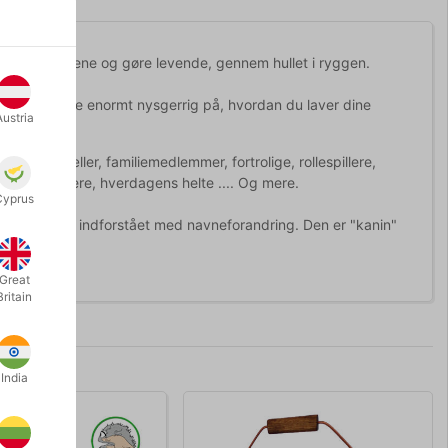
r let at betjene og gøre levende, gennem hullet i ryggen.
e eller måske enormt nysgerrig på, hvordan du laver dine
Austria
 krammefæller, familiemedlemmer, fortrolige, rollespillere,
hedsfortællere, hverdagens helte ....
Og mere.
Cyprus
, er den helt indforstået med navneforandring. Den er "kanin"
Great
Britain
India