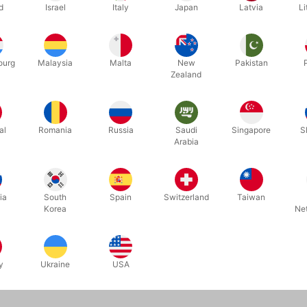
d
Israel
Italy
Japan
Latvia
Li
ourg
Malaysia
Malta
New
Pakistan
Zealand
al
Romania
Russia
Saudi
Singapore
S
3530
5578
Arabia
ANG
HYRDEHUND HÅNDDUKKE
TWADDLE
DKK 795,00
DKK 1
k
/ stk
ia
South
Spain
Switzerland
Taiwan
Korea
Ne
Køb nu
På lager
y
Ukraine
USA