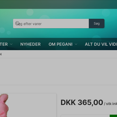
Søg
TER
NYHEDER
OM PEGANI
ALT DU VIL VID
N
DKK 365,00
/ stk
in