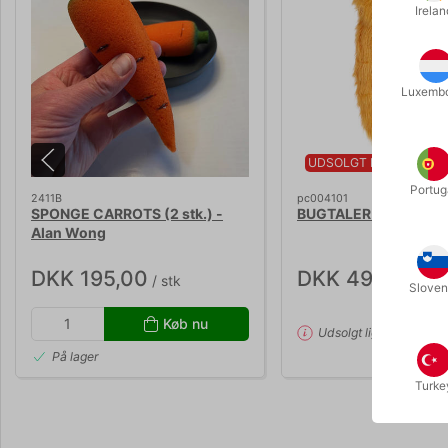
Irelan
Luxemb
UDSOLGT LIGE NU
Portug
2411B
pc004101
SPONGE CARROTS (2 stk.) -
BUGTALER ORANGUT
Alan Wong
DKK 195,00
DKK 495,00
/ stk
/ st
Sloven
Køb nu
Udsolgt lige nu
På lager
Turke