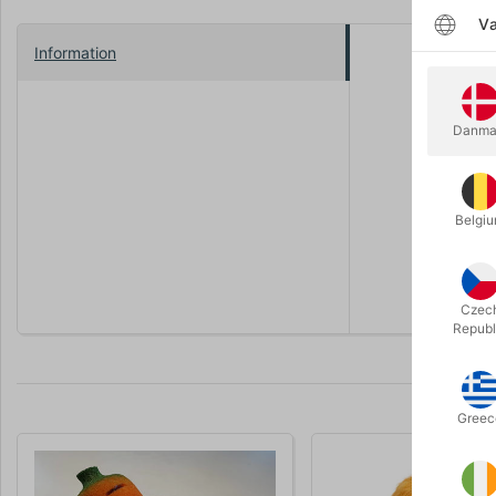
Væ
Information
Herlig sjov
Du bestemm
Danma
trylletricks.
Hånddukker 
historiefor
Belgi
I Tyskland
sød og lige 
Czec
Republ
Greec