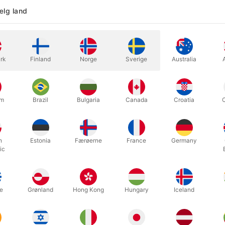
lg land
 og elskelig bugtalerdukke fra Living Puppets. Den måler 62 cm. og e
er selv om den skal være sød, sjov, fræk, doven, pralende, flirtend
rk
Finland
Norge
Sverige
Australia
er ideelt egnede som spilvenner, læringspartnere, livlige karakterer,
tællere, fantasiudviklere, snoede fakta, fremmedsprogstalenter, sand
um
Brazil
Bulgaria
Canada
Croatia
 kalder de den for "Hironimus Muffelfuß" men når det bliver din kanin
til at tage med i forestillingen.
h
Estonia
Færøerne
France
Germany
ic
Relaterede produkter
e
Grønland
Hong Kong
Hungary
Iceland