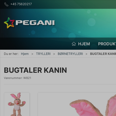
+45 75620217
HJEM
PRODUK
Du er her:
Hjem
TRYLLERI
BØRNETRYLLERI
BUGTALER KANI
BUGTALER KANIN
Varenummer:
W821