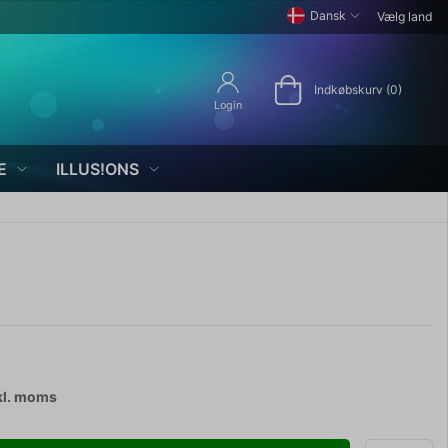
Dansk
Vælg land
Indkøbskurv (0)
Login
E
ILLUS!ONS
kl. moms