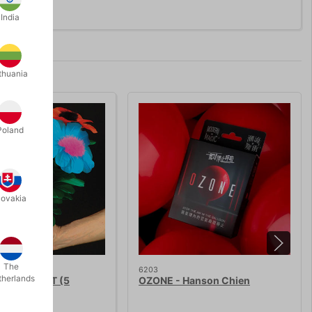
India
thuania
Poland
lovakia
The
6203
therlands
G BOUQUET (5
OZONE - Hanson Chien
)