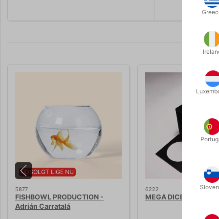
Greec
Irelan
Luxemb
Portug
UDSOLGT LIGE NU
Sloven
5877
6222
FISHBOWL PRODUCTION -
MEGA DICE - Tora Ma
Adrián Carratalá