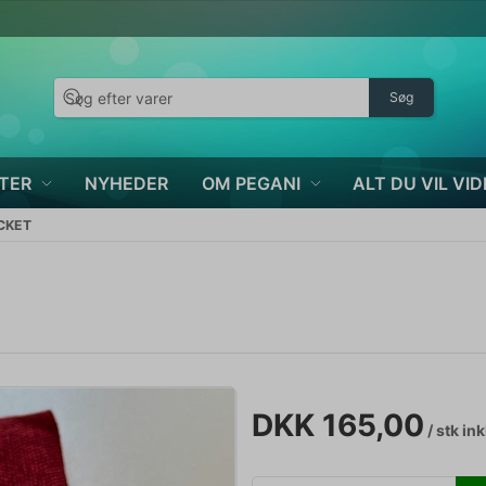
Søg
TER
NYHEDER
OM PEGANI
ALT DU VIL VID
CKET
DKK 165,00
/ stk
ink