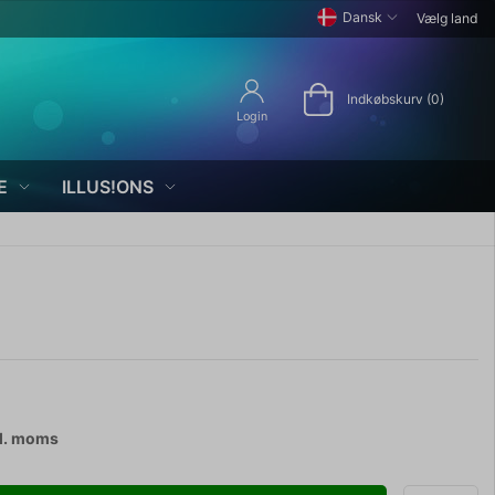
Dansk
Vælg land
Indkøbskurv (0)
Login
E
ILLUS!ONS
l. moms