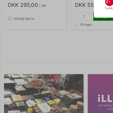
DKK 295,00
DKK 550,00
/ stk
/ st
Turke
Kø
Udsolgt lige nu
På lager