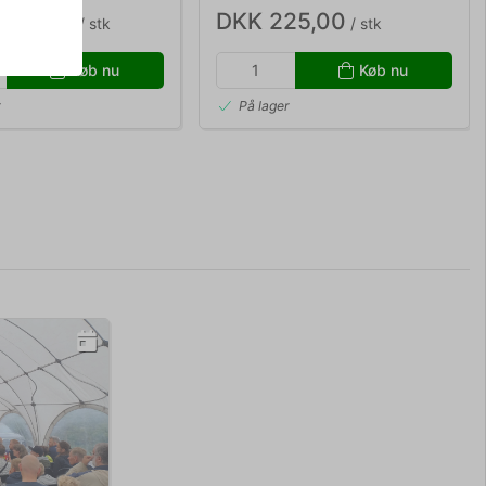
.250,00
DKK 225,00
/ stk
/ stk
Køb nu
Køb nu
r
På lager