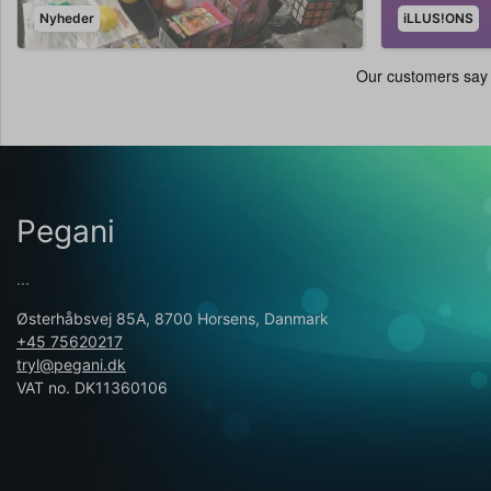
Nyheder
iLLUS!ONS
Pegani
...
Østerhåbsvej 85A, 8700 Horsens, Danmark
+45 75620217
tryl@pegani.dk
VAT no. DK11360106