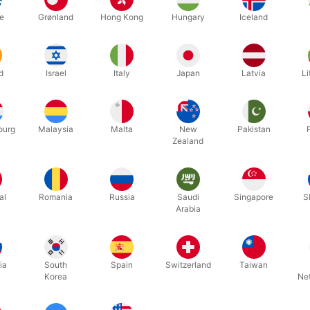
e
Grønland
Hong Kong
Hungary
Iceland
Relaterede produkter
d
Israel
Italy
Japan
Latvia
Li
ourg
Malaysia
Malta
New
Pakistan
Zealand
al
Romania
Russia
Saudi
Singapore
S
Arabia
ia
South
Spain
Switzerland
Taiwan
2441
91
Korea
Ne
gic
HAT-TRICK
BLOOMIN
blomster