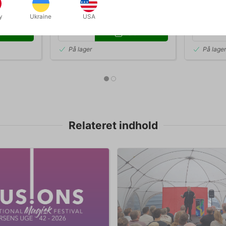
DKK 225,00
DKK 1
k
/ stk
y
Ukraine
USA
b nu
Køb nu
På lager
På lage
Relateret indhold