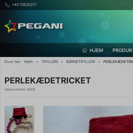
+45 75620217
HJEM
PRODUK
Du er her:
Hjem
TRYLLERI
BØRNETRYLLERI
PERLEKÆDETRI
PERLEKÆDETRICKET
Varenummer:
4329