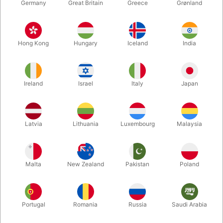
Germany
Great Britain
Greece
Grønland
Hong Kong
Hungary
Iceland
India
Ireland
Israel
Italy
Japan
Forstør
Latvia
Lithuania
Luxembourg
Malaysia
DKK 375,00
/ stk
inkl. moms
Malta
New Zealand
Pakistan
Poland
Køb nu
Gem
Portugal
Romania
Russia
Saudi Arabia
På lager