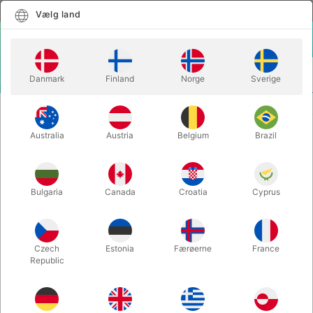
Dansk
Vælg land
Vælg land
LOGIN
KURV
Danmark
Finland
Norge
Sverige
MENU
Hjem
BRASS KNUCKLES - Doug Edwards
Australia
Austria
Belgium
Brazil
BRASS KNUCKLES - Doug Edwards
Varenummer:
PU143
Bulgaria
Canada
Croatia
Cyprus
Czech
Estonia
Færøerne
France
Republic