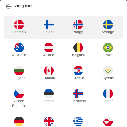
Dansk
Vælg land
Vælg land
LOGIN
KURV
Danmark
Finland
Norge
Sverige
MENU
BUGTALERDUKKER
BUGTALERDUKKE - Liselotte
Australia
Austria
Belgium
Brazil
BUGTALERDUKKE - Liselotte
Varenummer:
W785
Bulgaria
Canada
Croatia
Cyprus
Czech
Estonia
Færøerne
France
Republic