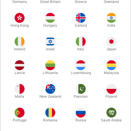
Germany
Great Britain
Greece
Grønland
Hong Kong
Hungary
Iceland
India
Ireland
Israel
Italy
Japan
Forstør
Latvia
Lithuania
Luxembourg
Malaysia
DKK 750,00
/ stk
inkl. moms
Malta
New Zealand
Pakistan
Poland
Køb nu
Gem
Portugal
Romania
Russia
Saudi Arabia
På lager