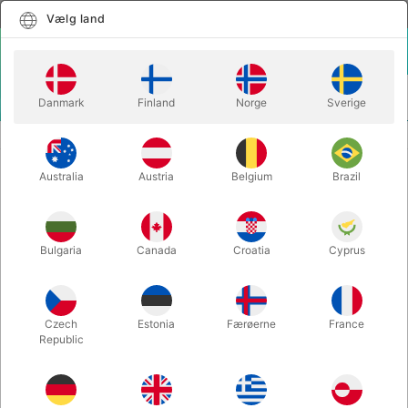
Dansk
Vælg land
Vælg land
LOGIN
KURV
Danmark
Finland
Norge
Sverige
MENU
BUGTALERDUKKER
TWADDLE HÅNDDUKKE
Australia
Austria
Belgium
Brazil
TWADDLE HÅNDDUKKE
Varenummer:
5578LYSEBLÅ
Bulgaria
Canada
Croatia
Cyprus
Czech
Estonia
Færøerne
France
Republic