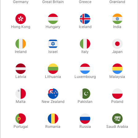
Germany
Great Britain
Greece
Grønland
Hong Kong
Hungary
Iceland
India
Ireland
Israel
Italy
Japan
Forstør
Latvia
Lithuania
Luxembourg
Malaysia
DKK 139,00
/ stk
inkl. moms
Malta
New Zealand
Pakistan
Poland
farve:
LYSEBLÅ
Portugal
Romania
Russia
Saudi Arabia