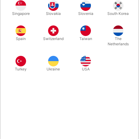
Lyseblå
Gul
Rød
Orange
Singapore
Slovakia
Slovenia
South Korea
Spain
Switzerland
Taiwan
The
Pink
Sort
Netherlands
Køb nu
Gem
Turkey
Ukraine
USA
På lager
Herlig lille sjov bugtalerdukke, der er let at styre og nem at
snakke med. Den måler 20 cm. og er produceret af Living
Puppets i Tyskland. Vælg imellem mange sjove ansigter.
Mere information