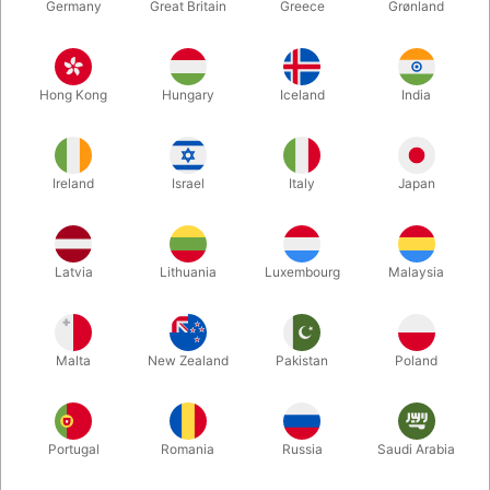
Germany
Great Britain
Greece
Grønland
Hong Kong
Hungary
Iceland
India
Ireland
Israel
Italy
Japan
Forstør
Latvia
Lithuania
Luxembourg
Malaysia
DKK 695,00
/ stk
inkl. moms
Malta
New Zealand
Pakistan
Poland
Køb nu
Gem
Portugal
Romania
Russia
Saudi Arabia
På lager