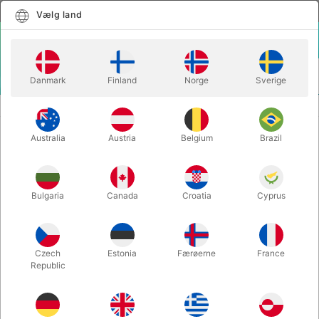
Dansk
Vælg land
Vælg land
LOGIN
KURV
Danmark
Finland
Norge
Sverige
MENU
BUGTALERDUKKER
BUGTALERDUKKEN BERT
Australia
Austria
Belgium
Brazil
BUGTALERDUKKEN BERT
Varenummer:
2095K
Bulgaria
Canada
Croatia
Cyprus
Czech
Estonia
Færøerne
France
Republic