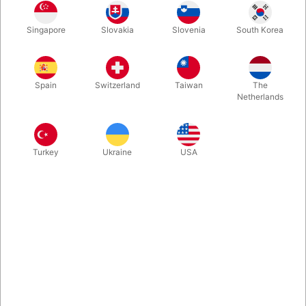
Bert er kendt fra Sesame Street og er klar på at lave sjov og
Singapore
Slovakia
Slovenia
South Korea
ballade! Han er 65 cm. høj og let at betjene.
Mere information
Spain
Switzerland
Taiwan
The
Netherlands
Turkey
Ukraine
USA
Information
Denne flotte bugtalerdukke kommer fra Living Puppets i
Tyskland. Han hedder Bert, og synes du at han virker