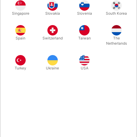
Mr. Sunday er altid glad! 70 cm. høj hånddukke produceret af
Singapore
Slovakia
Slovenia
South Korea
"Living Puppets" i Tyskland. Perfekt til bugtaling eller leg.
Kommer komplet med grå hættetrøje og blå bukser. Kan vaskes
ved 30 grader.
Spain
Switzerland
Taiwan
The
Netherlands
Mere information
Turkey
Ukraine
USA
Information