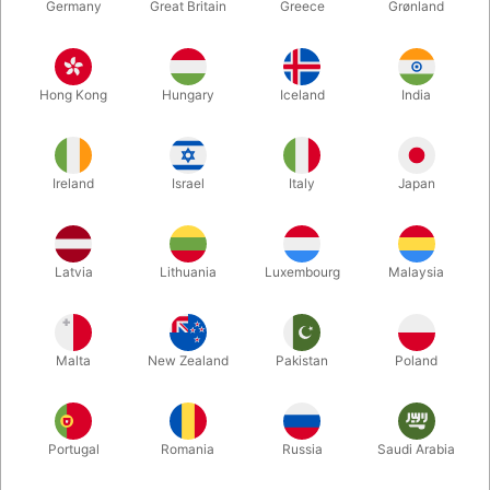
Germany
Great Britain
Greece
Grønland
Hong Kong
Hungary
Iceland
India
Ireland
Israel
Italy
Japan
Forstør
Latvia
Lithuania
Luxembourg
Malaysia
DKK 765,00
/ stk
inkl. moms
Malta
New Zealand
Pakistan
Poland
Køb nu
Gem
Portugal
Romania
Russia
Saudi Arabia
På lager