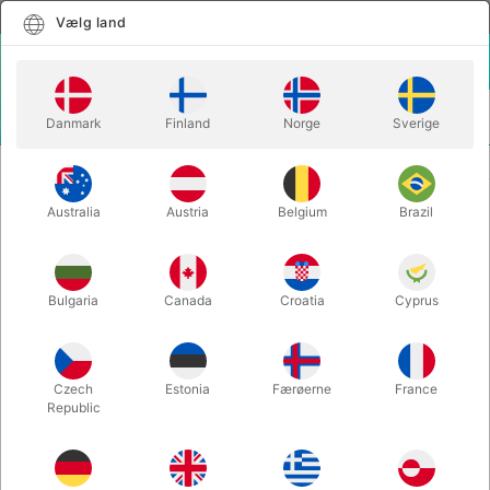
Dansk
Vælg land
Vælg land
LOGIN
KURV
Danmark
Finland
Norge
Sverige
MENU
BUGTALERDUKKER
MR. SUNDAY BUGTALERDUKKE
Australia
Austria
Belgium
Brazil
MR. SUNDAY BUGTALERDUKKE
Varenummer:
W759
Bulgaria
Canada
Croatia
Cyprus
Czech
Estonia
Færøerne
France
Republic