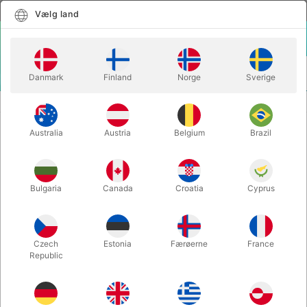
Dansk
Vælg land
Vælg land
LOGIN
KURV
Danmark
Finland
Norge
Sverige
MENU
DIABOLOS UDEN KUGLELEJE
MELLEM DIABOLO - HENRYS JAZZ
Australia
Austria
Belgium
Brazil
MELLEM DIABOLO - HENRYS JAZZ
Varenummer:
J04010H
Bulgaria
Canada
Croatia
Cyprus
Czech
Estonia
Færøerne
France
Republic