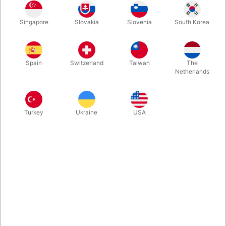
Moon
Hvid
Gul
Turkis
Singapore
Slovakia
Slovenia
South Korea
Spain
Switzerland
Taiwan
The
Rød
Blå
Orange
Sort
Netherlands
Turkey
Ukraine
USA
Lilla
Grøn
Køb nu
Gem
På lager
I mange år var dette vores mest populære diabolo til
nybegyndere og institutioner. Den er let at lære at jonglere med
at vil holde hele livet. Førsteklasses produkt fra Henrys i