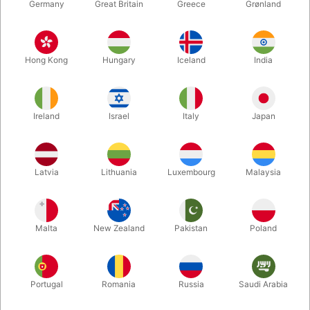
Germany
Great Britain
Greece
Grønland
Hong Kong
Hungary
Iceland
India
Ireland
Israel
Italy
Japan
Forstør
Latvia
Lithuania
Luxembourg
Malaysia
DKK 279,00
/ stk
inkl. moms
Malta
New Zealand
Pakistan
Poland
farve:
MOON
Portugal
Romania
Russia
Saudi Arabia