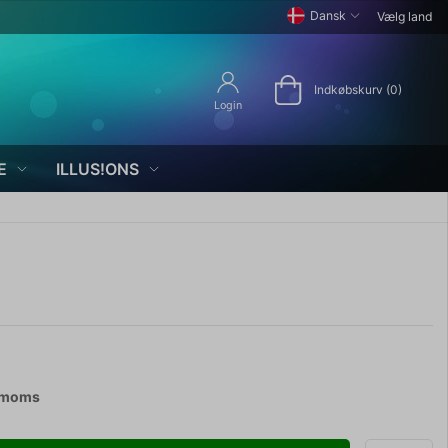
Dansk
Vælg land
Indkøbskurv (0)
Login
E
ILLUS!ONS
. moms