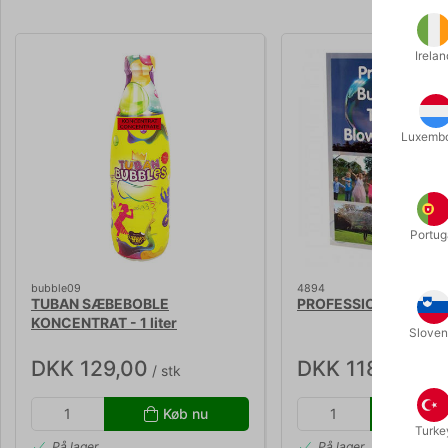
Irelan
Luxemb
Portug
bubble09
4894
TUBAN SÆBEBOBLE
PROFESSIONAL BUB
KONCENTRAT - 1 liter
Sloven
DKK 129,00
DKK 118,00
/ stk
/ stk
Køb nu
Kø
Turke
På lager
På lager