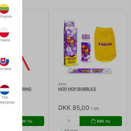
thuania
Poland
lovakia
4500
ÆBEBOBLE RING
HOP HOP BUBBLES
The
therlands
9,00
DKK 85,00
/ stk
/ stk
Køb nu
Køb nu
r
På lager