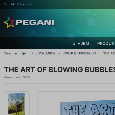
+45 75620217
HJEM
PRODUK
Du er her:
Hjem
JONGLERING
BØGER & INSPIRATION
THE AR
THE ART OF BLOWING BUBBLES 
Varenummer:
5725