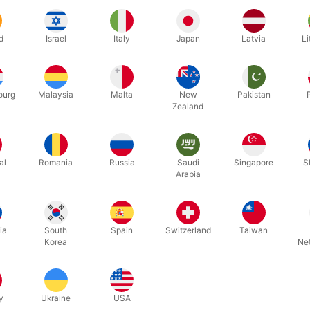
d
Israel
Italy
Japan
Latvia
Li
ourg
Malaysia
Malta
New
Pakistan
Zealand
al
Romania
Russia
Saudi
Singapore
S
Arabia
BUBBLE20
bubble02
BLEOLOGY
KÆMPESÆBEBOBLER
TUBAN S
STARTSÆT
ia
South
Spain
Switzerland
Taiwan
Korea
Ne
DKK 65,00
DKK 3
/ stk
b nu
Køb nu
y
Ukraine
USA
På lager
På lage