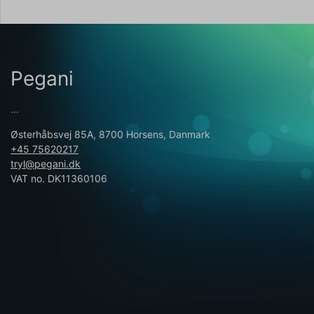
Pegani
...
Østerhåbsvej 85A, 8700 Horsens, Danmark
+45 75620217
tryl@pegani.dk
VAT no. DK11360106