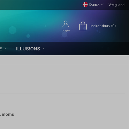
Dansk
Vælg land
Indkøbskurv (0)
Login
E
ILLUS!ONS
l. moms