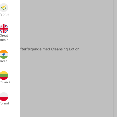
.
Cyprus
Great
rden over.
Britain
ens huden efterfølgende med Cleansing Lotion.
India
thuania
Poland