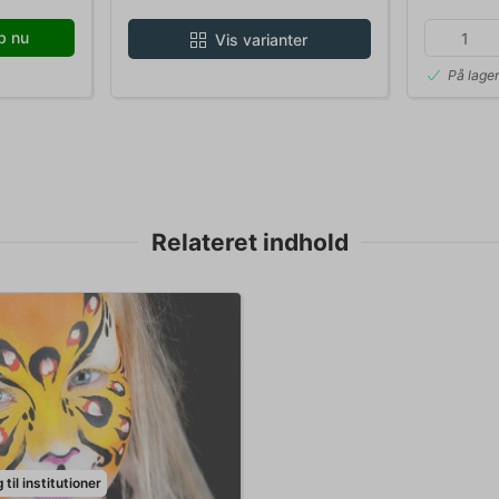
b nu
Vis varianter
På lage
Relateret indhold
til institutioner