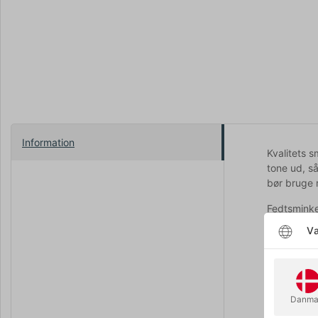
Information
Kvalitets 
tone ud, s
bør bruge r
Fedtsminke
ikke glide
Væ
Dækkende o
udtryk til 
sjove og fi
Danma
I menuen o