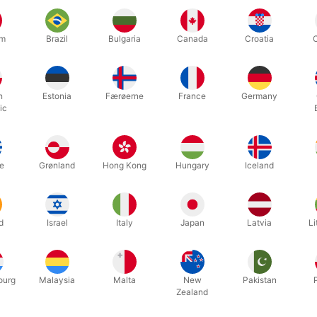
til dig. Du skal blot notere dit ønske i kommentarfeltet ved bestilling
dsminke fra Holland er:
um
Brazil
Bulgaria
Canada
Croatia
testet
r parabener
t arbejde med
h
Estonia
Færøerne
France
Germany
derfor både institutionernes og ansigtsmalernes foretrukne mærke ve
ic
rne fedtsminken med Multi Remover Pure eller Make-up Remover.
Afr
e
Grønland
Hong Kong
Hungary
Iceland
d
Israel
Italy
Japan
Latvia
Li
ourg
Malaysia
Malta
New
Pakistan
Zealand