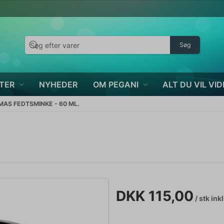
Søg
TER
NYHEDER
OM PEGANI
ALT DU VIL VID
MAS FEDTSMINKE - 60 ML.
DKK 115,00
/ stk
ink