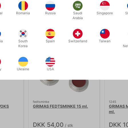
al
Romania
Russia
Saudi
Singapore
S
Relaterede produkter
Arabia
ia
South
Spain
Switzerland
Taiwan
Korea
Ne
y
Ukraine
USA
fedtsminke
1245
VOKS
GRIMAS FEDTSMINKE 15 ml.
GRIMAS M
ml.
DKK 54,00
DKK 1
/ stk