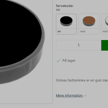
farvekode:
101
101
1040
F001
På lager
Grimas fedtsminke er en god dæk
Mere information