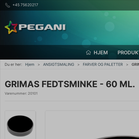
+45 75620217
HJEM
PRODUK
Du er her:
Hjem
ANSIGTSMALING
FARVER OG PALETTER
GRI
GRIMAS FEDTSMINKE - 60 ML.
Varenummer:
20101