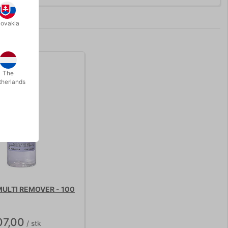
lovakia
The
therlands
ULTI REMOVER - 100
07,00
/ stk