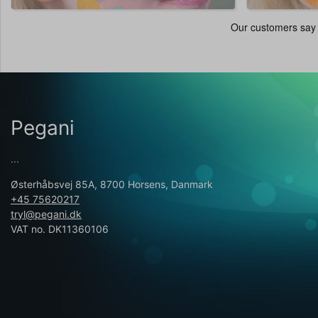
Pegani
...
Østerhåbsvej 85A, 8700 Horsens, Danmark
+45 75620217
tryl@pegani.dk
VAT no. DK11360106