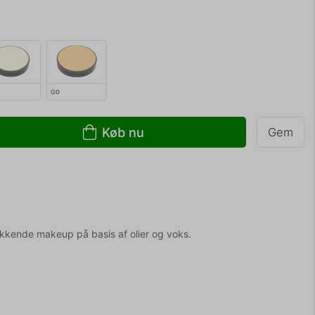
G0
Køb nu
Gem
kende makeup på basis af olier og voks.