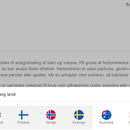
sminke til ansigtsmaling af børn og voksne. På grund af fedtsminkens 
å du kan skabe flotte effekter. Fedtsminken er uden parfume, gluten 
ene pensler eller spatler, når du arbejder med sminken, så bakterier 
 er særdeles velegnet til brug ved udklædning under scenelys eller
r af ved kontakt med vand eller sved.
lg land
g holdbar make-up, som kan bruges til en lang række udklædninger 
halloween, fastelavn, en forestilling, en optræden eller bare for sjov! B
nurlige øjeblikke.
rk
Finland
Norge
Sverige
Australia
venfor til højre, kan du vælge imellem en række af de mest populære f