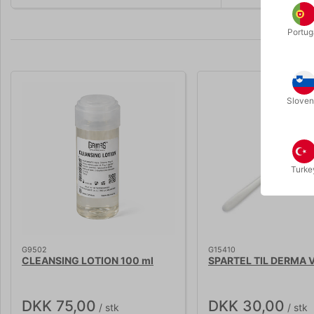
Portug
Sloven
Turke
G9502
G15410
CLEANSING LOTION 100 ml
SPARTEL TIL DERMA 
DKK 75,00
DKK 30,00
/ stk
/ stk