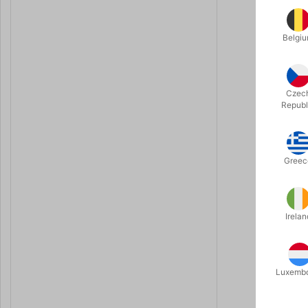
gerne hjem 
Grimas van
Belgi
Allergi
Fri fo
Let a
Czec
Grimas er 
Republ
Du kan fje
Greec
Irelan
Luxemb