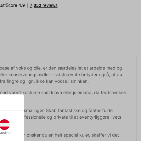
base af voks og olie, er den særdeles let at arbejde med og
eller konserveringsmidler - sidstnævnte betyder også, at du
fra fingre og lign. ikke kan vokse i sminken.
 med varmt kostume som klovn eller julemand, da fedtsminken
og ansigtsmalinger. Skab fantastiske og fantasifulde
ruges af professionelle og private til at eventyrliggøre livets
Austria
arver, men ønsker du en helt speciel kulør, skaffer vi det