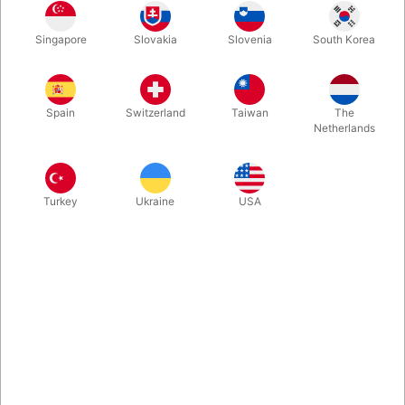
Singapore
Slovakia
Slovenia
South Korea
Sminkepalet fra Grimas med 12 forskellige farver. Vandsminken
der er allergitestet og kan vaskes af med varmt vand. Til
fastelavn, til karneval, til teater, til sminkeboder - eller bare for
Spain
Switzerland
Taiwan
The
sjov.
Netherlands
Mere information
Turkey
Ukraine
USA
Information
Dokumenter