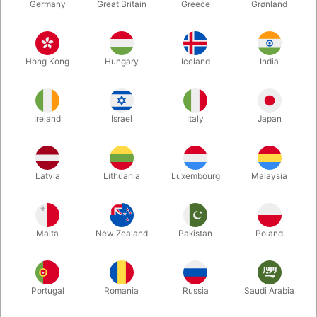
Germany
Great Britain
Greece
Grønland
Hong Kong
Hungary
Iceland
India
Ireland
Israel
Italy
Japan
Latvia
Lithuania
Luxembourg
Malaysia
Forstør
DKK 269,00
/ stk
inkl. moms
Malta
New Zealand
Pakistan
Poland
Køb nu
Gem
Portugal
Romania
Russia
Saudi Arabia
På lager