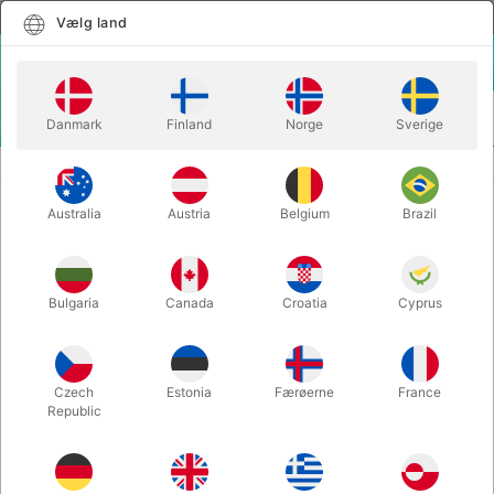
Dansk
Vælg land
Vælg land
LOGIN
KURV
Danmark
Finland
Norge
Sverige
MENU
FARVER OG PALETTER
VANDSMINKE PALET 12 x 2,5 ml. FARVER
Australia
Austria
Belgium
Brazil
VANDSMINKE PALET 12 x 2,5 ml.
FARVER
Varenummer:
1216
Bulgaria
Canada
Croatia
Cyprus
Czech
Estonia
Færøerne
France
Republic