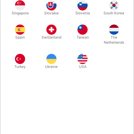
1
20,00
DKK
Singapore
Slovakia
Slovenia
South Korea
3
16,00
20%
DKK
Køb nu
Gem
Spain
Switzerland
Taiwan
The
Netherlands
På lager
Turkey
Ukraine
USA
Flere og flere af jer har efterspurgt det, så nu kan du bestille
det! Solide æsker med plads til 12 almindelige spil poker-kort.
Opbevar dine kortspil sikkert, ordentligt og med stil.
Mere information