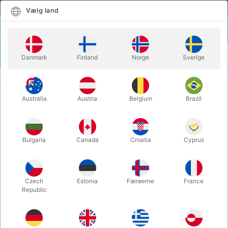
Dansk
Vælg land
Vælg land
LOGIN
KURV
Danmark
Finland
Norge
Sverige
MENU
FORBRUGSVARER
BOMBERØR MED PAPIRSTREAMERS
Australia
Austria
Belgium
Brazil
BOMBERØR MED
PAPIRSTREAMERS
Varenummer:
4000O
Bulgaria
Canada
Croatia
Cyprus
Czech
Estonia
Færøerne
France
Republic