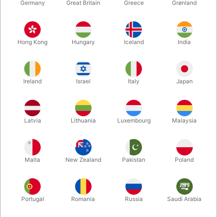
Germany
Great Britain
Greece
Grønland
Hong Kong
Hungary
Iceland
India
Ireland
Israel
Italy
Japan
Latvia
Lithuania
Luxembourg
Malaysia
Forstør
DKK 99,00
/ stk
inkl. moms
Malta
New Zealand
Pakistan
Poland
farve:
Portugal
Romania
Russia
Saudi Arabia
HVID