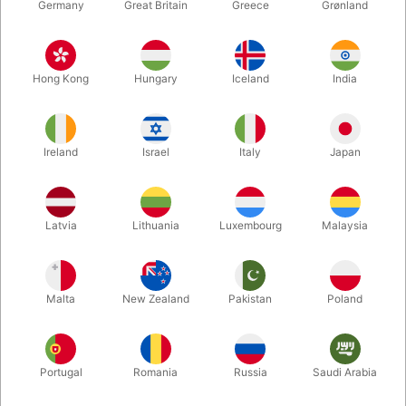
Germany
Great Britain
Greece
Grønland
Hong Kong
Hungary
Iceland
India
Ireland
Israel
Italy
Japan
Forstør
Latvia
Lithuania
Luxembourg
Malaysia
DKK 75,00
/ stk
inkl. moms
Malta
New Zealand
Pakistan
Poland
farve:
LYS
Portugal
Romania
Russia
Saudi Arabia