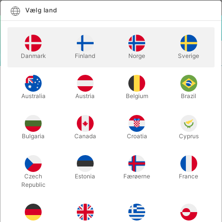
Dansk
Vælg land
Vælg land
LOGIN
KURV
Danmark
Finland
Norge
Sverige
MENU
FORBRUGSVARER
GRIMAS FILM-BLOD 100 ml
Australia
Austria
Belgium
Brazil
GRIMAS FILM-BLOD 100 ml
Varenummer:
129D
Bulgaria
Canada
Croatia
Cyprus
Czech
Estonia
Færøerne
France
Republic