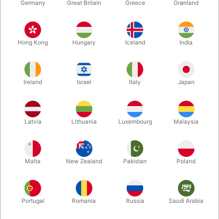
Germany
Great Britain
Greece
Grønland
Hong Kong
Hungary
Iceland
India
Ireland
Israel
Italy
Japan
Forstør
Latvia
Lithuania
Luxembourg
Malaysia
DKK 189,00
/ stk
inkl. moms
Malta
New Zealand
Pakistan
Poland
Køb nu
Gem
Portugal
Romania
Russia
Saudi Arabia
På lager