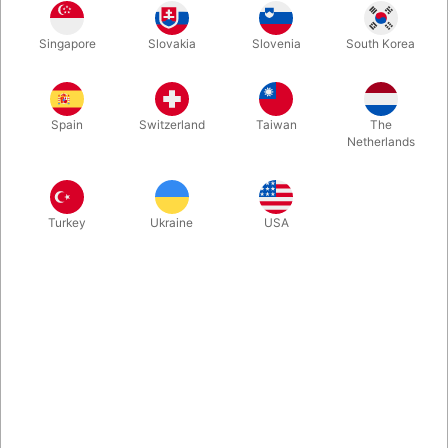
Her får du en praktisk dispenser med 60 meter elastisk usynlig
Singapore
Slovakia
Slovenia
South Korea
tråd. Tråden er mørk, 100% mat og du kan bruge den direkte,
uden først at skulle splitte flere tråde fra hinanden. Perfekt til at
lave dine egne "loops". Endelig på lager igen.
Spain
Switzerland
Taiwan
The
Netherlands
Mere information
Turkey
Ukraine
USA
Information