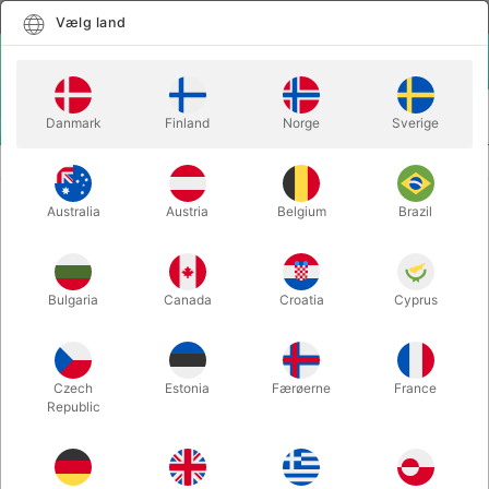
Dansk
Vælg land
Vælg land
LOGIN
KURV
Danmark
Finland
Norge
Sverige
MENU
GAGS
COMEDY HOMING DOVE WAND - Tommy James
Australia
Austria
Belgium
Brazil
COMEDY HOMING DOVE WAND -
Tommy James
Varenummer:
4736
Bulgaria
Canada
Croatia
Cyprus
Czech
Estonia
Færøerne
France
Republic