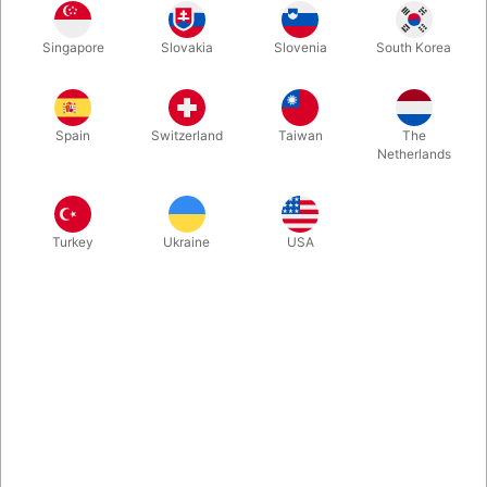
Singapore
Slovakia
Slovenia
South Korea
Sjov rutine der vil få dit børnepublikum til at skrige af grin. Du
tager din tryllestav op af kufferten, men børnene opdager
straks, at der sidder en due på den - og den bliver ved med at
Spain
Switzerland
Taiwan
The
komme tilbage! Ny version.
Netherlands
Mere information
Turkey
Ukraine
USA
Information