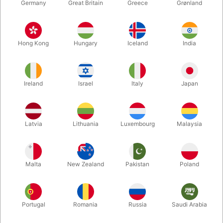
Germany
Great Britain
Greece
Grønland
Hong Kong
Hungary
Iceland
India
Ireland
Israel
Italy
Japan
Latvia
Lithuania
Luxembourg
Malaysia
Forstør
DKK 595,00
/ stk
inkl. moms
Malta
New Zealand
Pakistan
Poland
Køb nu
Gem
Portugal
Romania
Russia
Saudi Arabia
På lager