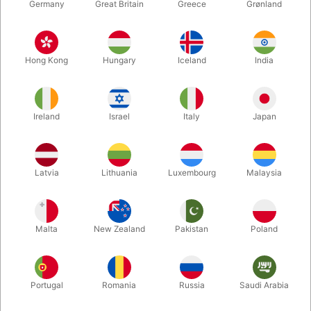
Germany
Great Britain
Greece
Grønland
Hong Kong
Hungary
Iceland
India
Ireland
Israel
Italy
Japan
Forstør
Latvia
Lithuania
Luxembourg
Malaysia
DKK 550,00
/ stk
inkl. moms
Malta
New Zealand
Pakistan
Poland
Udsolgt lige nu
Portugal
Romania
Russia
Saudi Arabia
Ting i overstørrelse er altid sjove! Denne KÆMPE saks er 60
cm. lang - og kan klippe! Anvend den som tryllekunstner i med