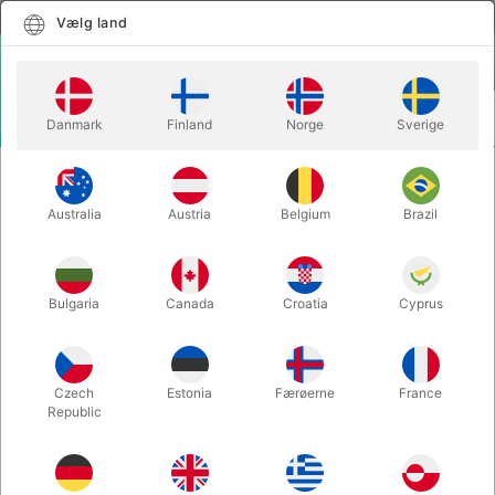
Dansk
Vælg land
Vælg land
LOGIN
KURV
Danmark
Finland
Norge
Sverige
MENU
GAGS
KÆMPE SAKS
Australia
Austria
Belgium
Brazil
KÆMPE SAKS
Varenummer:
2770
Bulgaria
Canada
Croatia
Cyprus
UDSOLGT LIGE NU
Czech
Estonia
Færøerne
France
Republic