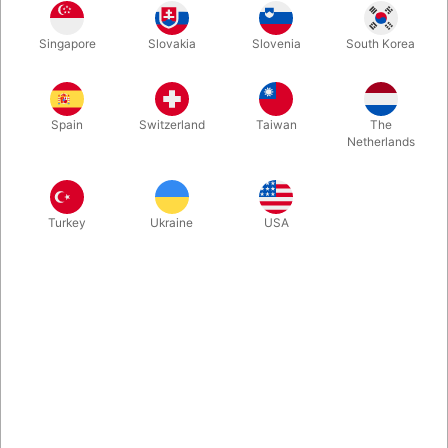
dit rebtrylleri eller når det røde bånd skal klippes ved
indvielsen.
Singapore
Slovakia
Slovenia
South Korea
Mere information
Spain
Switzerland
Taiwan
The
Netherlands
Turkey
Ukraine
USA
Information
Ting i overstørrelse er altid sjove! Denne KÆMPE saks er
60 cm. lang - og kan klippe!
Brug den i din rebrutine eller næste gang du skal være
med til en indvielsesceremoni.