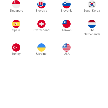
Singapore
Slovakia
Slovenia
South Korea
Fantastisk gag. Et skilt som du kan rulle ind og ud af din jakke,
og på den måde give beskeder til dit publikum. Sjove,
selvironiske, overraskende, oplysende eller skøre beskeder.
Spain
Switzerland
Taiwan
The
Bannerne er blanke, så du skriver selv hvad du ønsker. Pakke
Netherlands
med 3 stk..
Mere information
Turkey
Ukraine
USA