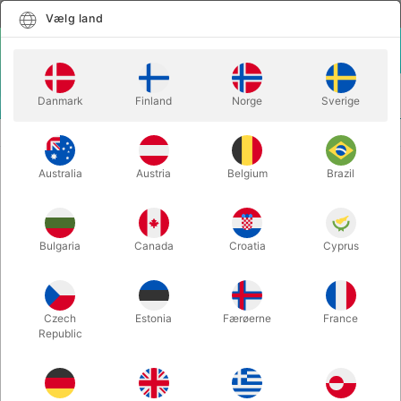
Dansk
Vælg land
Vælg land
LOGIN
KURV
Danmark
Finland
Norge
Sverige
MENU
GAGS
BLANK MAGIC SPRING BANNERS (3 stk.)
Australia
Austria
Belgium
Brazil
BLANK MAGIC SPRING BANNERS
(3 stk.)
Varenummer:
3587
Bulgaria
Canada
Croatia
Cyprus
Czech
Estonia
Færøerne
France
Republic