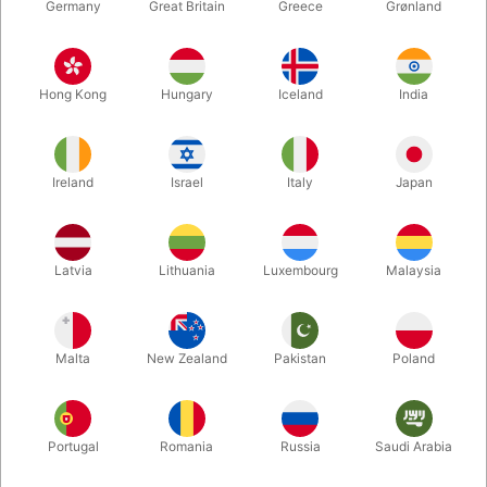
Germany
Great Britain
Greece
Grønland
Hong Kong
Hungary
Iceland
India
Ireland
Israel
Italy
Japan
Latvia
Lithuania
Luxembourg
Malaysia
Forstør
DKK 195,00
/ stk
inkl. moms
Malta
New Zealand
Pakistan
Poland
Køb nu
Gem
Portugal
Romania
Russia
Saudi Arabia
På lager