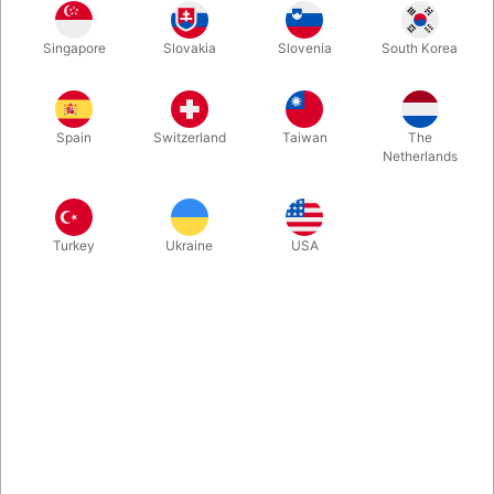
Singapore
Slovakia
Slovenia
South Korea
Her er "The Fartbag - America's Original Fart Sound Maker",
som du måske har set Leslie Nielsen anvende i utallige TV-
shows. Den håndholdte pruttepude, der med lidt øvelse har et
Spain
Switzerland
Taiwan
The
imponerede repertoire af lyde. Det er jo ikke sofistikeret humor,
Netherlands
men det er altså... virkelig sjovt! Bedste kvalitet.
Mere information
Turkey
Ukraine
USA