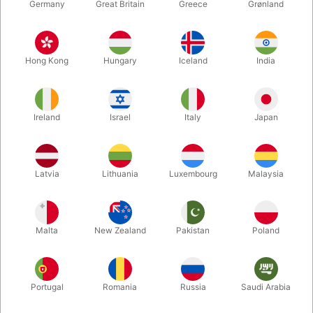
Germany
Great Britain
Greece
Grønland
Hong Kong
Hungary
Iceland
India
Ireland
Israel
Italy
Japan
Latvia
Lithuania
Luxembourg
Malaysia
Forstør
DKK 129,00
/ stk
inkl. moms
Malta
New Zealand
Pakistan
Poland
Køb nu
Gem
Portugal
Romania
Russia
Saudi Arabia
På lager