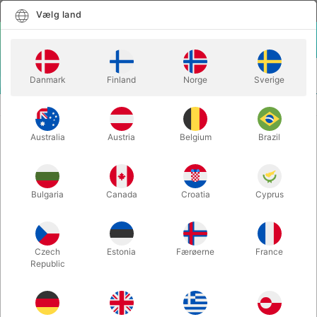
Dansk
Vælg land
Vælg land
LOGIN
KURV
Danmark
Finland
Norge
Sverige
MENU
GAGS
THE ORIGINAL FARTBAG - Duffy Martin
Australia
Austria
Belgium
Brazil
THE ORIGINAL FARTBAG - Duffy
Martin
Varenummer:
6664
Bulgaria
Canada
Croatia
Cyprus
Czech
Estonia
Færøerne
France
Republic