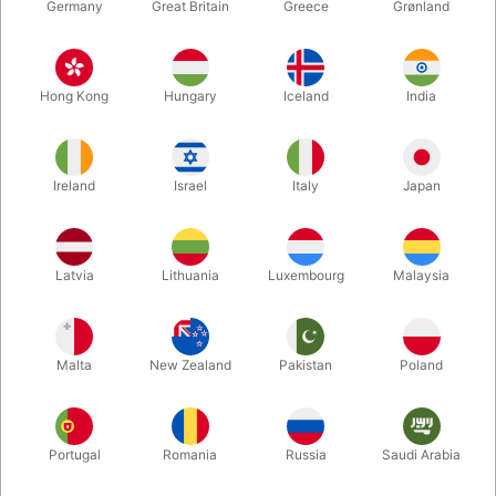
Germany
Great Britain
Greece
Grønland
Hong Kong
Hungary
Iceland
India
Ireland
Israel
Italy
Japan
Latvia
Lithuania
Luxembourg
Malaysia
Malta
New Zealand
Pakistan
Poland
Har du spørgsmål?
Portugal
Romania
Russia
Saudi Arabia
Har du kommentarer eller spørgsmål i
forbindelse med vores information og/eller