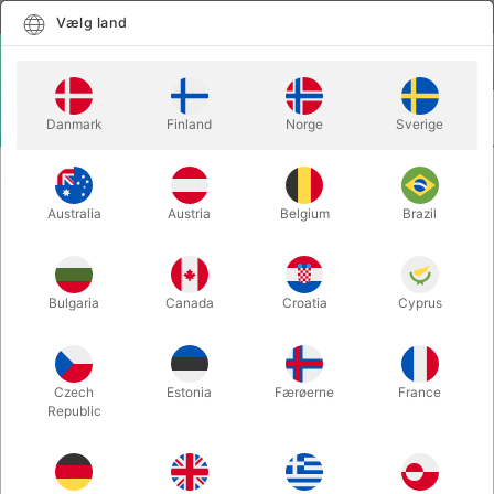
Dansk
Vælg land
Vælg land
LOGIN
KURV
Danmark
Finland
Norge
Sverige
MENU
Handelsbetingelser
Persondatapolitik
Australia
Austria
Belgium
Brazil
Pegani og GDPR
Bulgaria
Canada
Croatia
Cyprus
Czech
Estonia
Færøerne
France
Republic