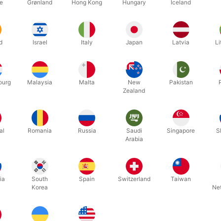
e
Grønland
Hong Kong
Hungary
Iceland
d
Israel
Italy
Japan
Latvia
Li
ourg
Malaysia
Malta
New
Pakistan
Zealand
al
Romania
Russia
Saudi
Singapore
S
Arabia
ia
South
Spain
Switzerland
Taiwan
Korea
Ne