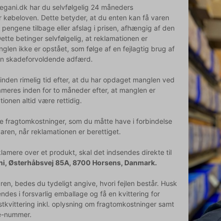
egani.dk har du selvfølgelig 24 måneders
r købeloven. Dette betyder, at du enten kan få varen
 pengene tilbage eller afslag i prisen, afhængig af den
Dette betinger selvfølgelig, at reklamationen er
nglen ikke er opstået, som følge af en fejlagtig brug af
en skadeforvoldende adfærd.
inden rimelig tid efter, at du har opdaget manglen ved
ameres inden for to måneder efter, at manglen er
tionen altid være rettidig.
ge fragtomkostninger, som du måtte have i forbindelse
aren, når reklamationen er berettiget.
lamere over et produkt, skal det indsendes direkte til
i, Østerhåbsvej 85A, 8700 Horsens, Danmark.
ren, bedes du tydeligt angive, hvori fejlen består. Husk
endes i forsvarlig emballage og få en kvittering for
tkvittering inkl. oplysning om fragtomkostninger samt
ce-nummer.