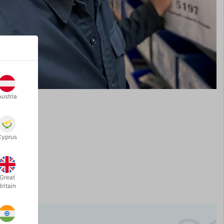
Austria
Cyprus
Great
Britain