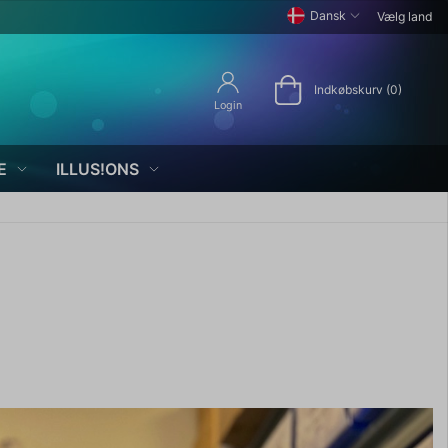
Dansk
Vælg land
Indkøbskurv (0)
Login
E
ILLUS!ONS