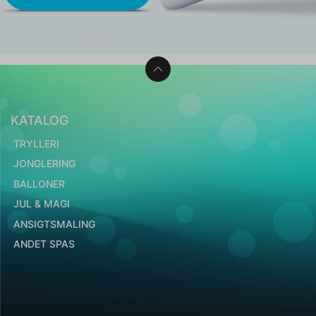
KATALOG
TRYLLERI
JONGLERING
BALLONER
JUL & MAGI
ANSIGTSMALING
ANDET SPAS