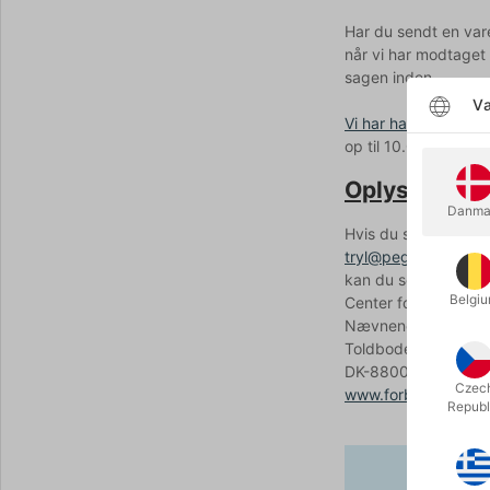
Har du sendt en vare 
når vi har modtaget
sagen inden.
Væ
Vi har haft e-mærke
op til 10.000 kroner
Oplysning o
Danma
Hvis du som forbrug
tryl@pegani.dk
. Hvi
kan du sende en klag
Belgi
Center for Klageløs
Nævnenes Hus
Toldboden 2
DK-8800 Viborg
Czec
www.forbrug.dk
Republ