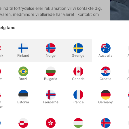
ind til fortrydelse eller reklamation vil vi kontakte dig,
 varen, medmindre vi allerede har været i kontakt om
lg land
t siden 2010
, og som kunde har du køberbeskyttelse på
. Men det har vi nu aldrig oplevet et behov for.
m klagemuligheder
rk
Finland
Norge
Sverige
Australia
er vil klage over dit køb, bedes du kontakte os på
s det mod forventning ikke lykkes os at finde en løsning,
e til centret for behandling af klager på:
um
Brazil
Bulgaria
Canada
Croatia
ning
h
Estonia
Færøerne
France
Germany
ic