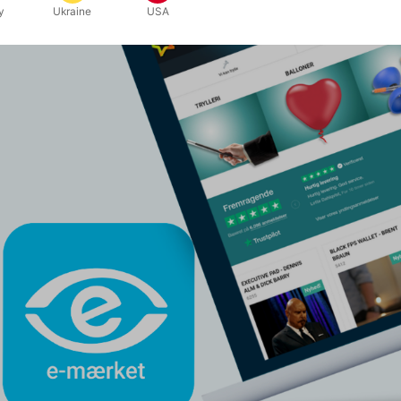
y
Ukraine
USA