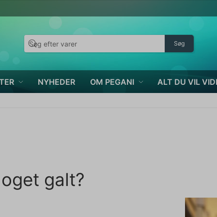
Søg
TER
NYHEDER
OM PEGANI
ALT DU VIL VID
noget galt?