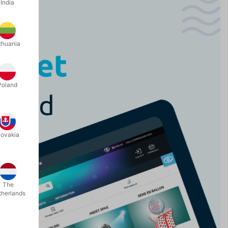
India
thuania
Poland
lovakia
The
therlands