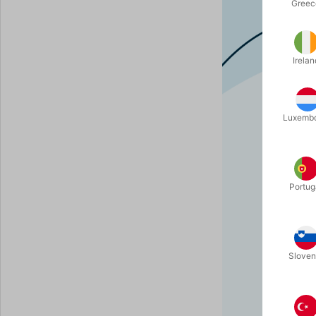
Greec
Irelan
Luxemb
Portug
Sloven