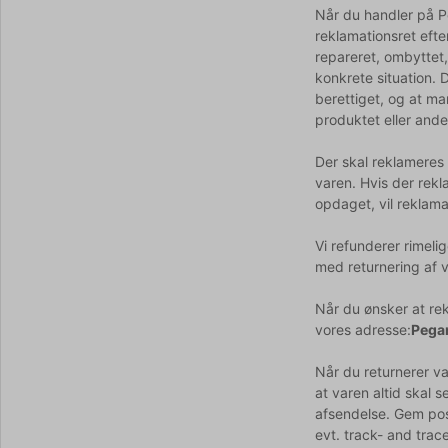
Når du handler på P
reklamationsret efte
repareret, ombyttet,
konkrete situation. 
berettiget, og at ma
produktet eller and
Der skal reklameres 
varen. Hvis der rekl
opdaget, vil reklama
Vi refunderer rimeli
med returnering af v
Når du ønsker at rek
vores adresse:
Pegan
Når du returnerer va
at varen altid skal s
afsendelse. Gem pos
evt. track- and tra