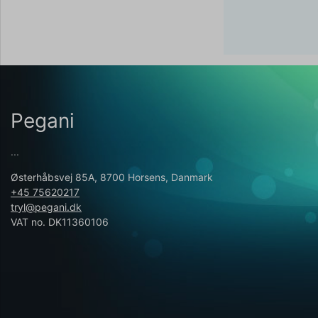
Pegani
...
Østerhåbsvej 85A, 8700 Horsens, Danmark
+45 75620217
tryl@pegani.dk
VAT no. DK11360106